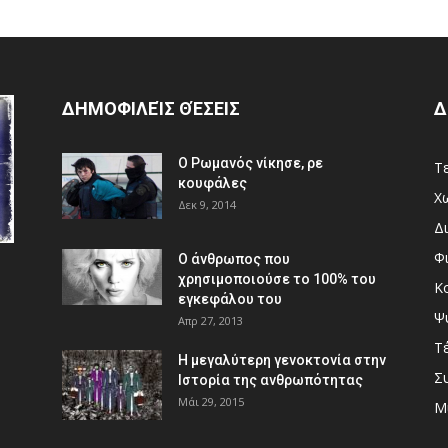
ΔΗΜΟΦΙΛΕΊΣ ΘΈΣΕΙΣ
Δ
Ο Ρωμανός νίκησε, ρε
Τ
κουφάλες
Χ
Δεκ 9, 2014
Δ
Φ
Ο άνθρωπος που
χρησιμοποιούσε το 100% του
Κ
εγκεφάλου του
Ψ
Απρ 27, 2013
Τ
Η μεγαλύτερη γενοκτονία στην
Σ
Ιστορία της ανθρωπότητας
Μάι 29, 2015
Mu