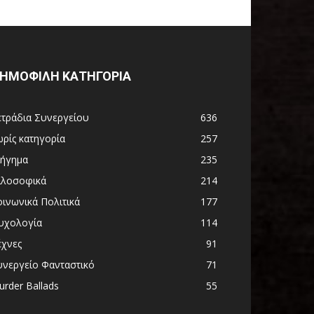
ΗΜΟΦΙΛΗ ΚΑΤΗΓΟΡΙΑ
ετράδια Συνεργείου
636
ωρίς κατηγορία
257
ιήγημα
235
ιλοσοφικά
214
οινωνικά Πολιτικά
177
υχολογία
114
έχνες
91
υνεργείο Φανταστικό
71
rder Ballads
55