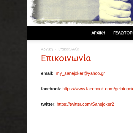
ΑΡΧΙΚΉ
ΓΕΛΩΤΟΠ
Αρχική
Επικοινωνία
Επικοινωνία
email:
my_sanejoker@yahoo.gr
facebook
:
https://www.facebook.com/gelotopoi
twitter
:
https://twitter.com/Sanejoker2