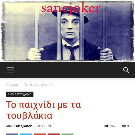
Γελωτοποιός
Αρχική
Χωρίς κατηγορία
Χωρίς κατηγορία
Το παιχνίδι με τα
τουβλάκια
Από
SaneJoker
-
Φεβ 1, 2013
265
0