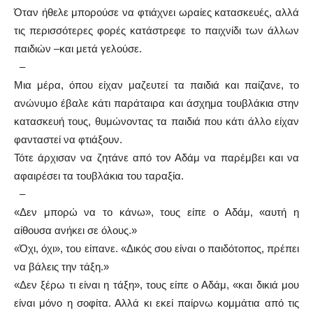
Όταν ήθελε μπορούσε να φτιάχνει ωραίες κατασκευές, αλλά
τις περισσότερες φορές κατάστρεφε το παιχνίδι των άλλων
παιδιών –και μετά γελούσε.
–
Μια μέρα, όπου είχαν μαζευτεί τα παιδιά και παίζανε, το
ανώνυμο έβαλε κάτι παράταιρα και άσχημα τουβλάκια στην
κατασκευή τους, θυμώνοντας τα παιδιά που κάτι άλλο είχαν
φανταστεί να φτιάξουν.
Τότε άρχισαν να ζητάνε από τον Αδάμ να παρέμβει και να
αφαιρέσει τα τουβλάκια του ταραξία.
–
«Δεν μπορώ να το κάνω», τους είπε ο Αδάμ, «αυτή η
αίθουσα ανήκει σε όλους.»
«Όχι, όχι», του είπανε. «Δικός σου είναι ο παιδότοπος, πρέπει
να βάλεις την τάξη.»
«Δεν ξέρω τι είναι η τάξη», τους είπε ο Αδάμ, «και δικιά μου
είναι μόνο η σοφίτα. Αλλά κι εκεί παίρνω κομμάτια από τις