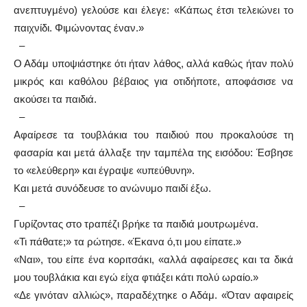
ανεπτυγμένο) γελούσε και έλεγε: «Κάπως έτσι τελειώνει το
παιχνίδι. Φιμώνοντας έναν.»
–
Ο Αδάμ υποψιάστηκε ότι ήταν λάθος, αλλά καθώς ήταν πολύ
μικρός και καθόλου βέβαιος για οτιδήποτε, αποφάσισε να
ακούσει τα παιδιά.
–
Αφαίρεσε τα τουβλάκια του παιδιού που προκαλούσε τη
φασαρία και μετά άλλαξε την ταμπέλα της εισόδου: Έσβησε
το «ελεύθερη» και έγραψε «υπεύθυνη».
Και μετά συνόδευσε το ανώνυμο παιδί έξω.
–
Γυρίζοντας στο τραπέζι βρήκε τα παιδιά μουτρωμένα.
«Τι πάθατε;» τα ρώτησε. «Έκανα ό,τι μου είπατε.»
«Ναι», του είπε ένα κοριτσάκι, «αλλά αφαίρεσες και τα δικά
μου τουβλάκια και εγώ είχα φτιάξει κάτι πολύ ωραίο.»
«Δε γινόταν αλλιώς», παραδέχτηκε ο Αδάμ. «Όταν αφαιρείς