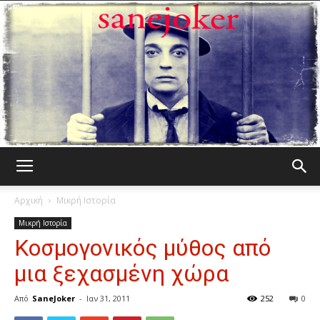
Γελωτοποιός
Αρχική
Μικρή Ιστορία
Μικρή Ιστορία
Κοσμογονικός μύθος από
μια ξεχασμένη χώρα
Από
SaneJoker
-
Ιαν 31, 2011
252
0