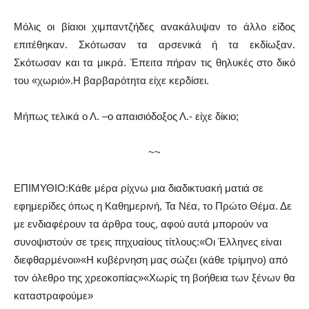
Μόλις οι βίαιοι χιμπαντζήδες ανακάλυψαν το άλλο είδος
επιτέθηκαν. Σκότωσαν τα αρσενικά ή τα εκδίωξαν.
Σκότωσαν και τα μικρά. Έπειτα πήραν τις θηλυκές στο δικό
του «χωριό».Η βαρβαρότητα είχε κερδίσει.
Μήπως τελικά ο Λ. –ο απαισιόδοξος Λ.- είχε δίκιο;
~~
ΕΠΙΜΥΘΙΟ:Κάθε μέρα ρίχνω μια διαδικτυακή ματιά σε
εφημερίδες όπως η Καθημερινή, Τα Νέα, το Πρώτο Θέμα. Δε
με ενδιαφέρουν τα άρθρα τους, αφού αυτά μπορούν να
συνοψιστούν σε τρεις πηχυαίους τίτλους:«Οι Έλληνες είναι
διεφθαρμένοι»«Η κυβέρνηση μας σώζει (κάθε τρίμηνο) από
τον όλεθρο της χρεοκοπίας»«Χωρίς τη βοήθεια των ξένων θα
καταστραφούμε»