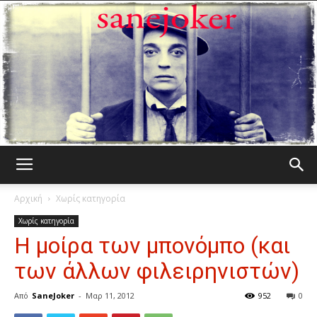
Γελωτοποιός
Αρχική
Χωρίς κατηγορία
Χωρίς κατηγορία
Η μοίρα των μπονόμπο (και
των άλλων φιλειρηνιστών)
Από
SaneJoker
-
Μαρ 11, 2012
952
0