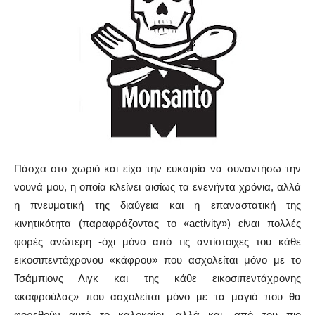
Πάσχα στο χωριό και είχα την ευκαιρία να συναντήσω την
νουνά μου, η οποία κλείνει αισίως τα ενενήντα χρόνια, αλλά
η πνευματική της διαύγεια και η επαναστατική της
κινητικότητα (παραφράζοντας το «activity») είναι πολλές
φορές ανώτερη -όχι μόνο από τις αντίστοιχες του κάθε
εικοσιπεντάχρονου «κάφρου» που ασχολείται μόνο με το
Τσάμπιονς Λιγκ και της κάθε εικοσιπεντάχρονης
«καφρούλας» που ασχολείται μόνο με τα μαγιό που θα
φορεθούν αυτό το καλοκαίρι, αλλά και- από του πιο