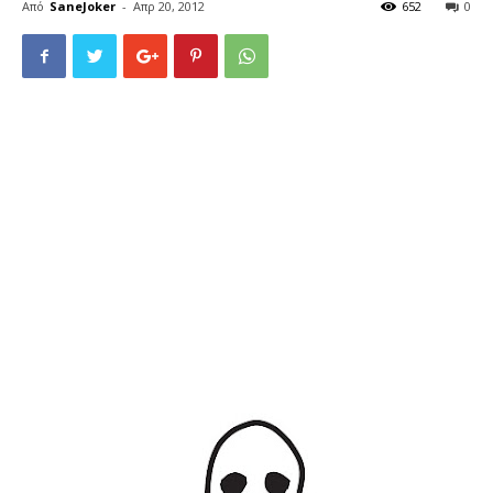
Από
SaneJoker
-
Απρ 20, 2012
652
0