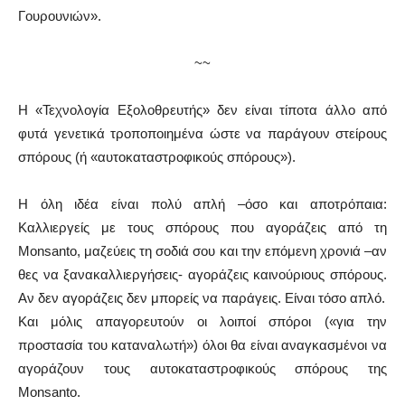
Γουρουνιών».
~~
Η «Τεχνολογία Εξολοθρευτής» δεν είναι τίποτα άλλο από
φυτά γενετικά τροποποιημένα ώστε να παράγουν στείρους
σπόρους (ή «αυτοκαταστροφικούς σπόρους»).
Η όλη ιδέα είναι πολύ απλή –όσο και αποτρόπαια:
Καλλιεργείς με τους σπόρους που αγοράζεις από τη
Monsanto, μαζεύεις τη σοδιά σου και την επόμενη χρονιά –αν
θες να ξανακαλλιεργήσεις- αγοράζεις καινούριους σπόρους.
Αν δεν αγοράζεις δεν μπορείς να παράγεις. Είναι τόσο απλό.
Και μόλις απαγορευτούν οι λοιποί σπόροι («για την
προστασία του καταναλωτή») όλοι θα είναι αναγκασμένοι να
αγοράζουν τους αυτοκαταστροφικούς σπόρους της
Monsanto.