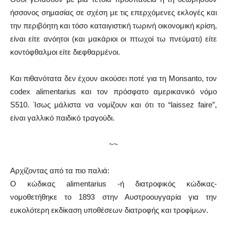
ήσσονος σημασίας σε σχέση με τις επερχόμενες εκλογές και
την περιβόητη και τόσο καταιγιστική τωρινή οικονομική κρίση,
είναι είτε ανόητοι (και μακάριοι οι πτωχοί τω πνεύματι) είτε
κοντόφθαλμοι είτε διεφθαρμένοι.
Και πιθανότατα δεν έχουν ακούσει ποτέ για τη Monsanto, τον
codex alimentarius και τον πρόσφατο αμερικανικό νόμο
S510. Ίσως μάλιστα να νομίζουν και ότι το “laissez faire”,
είναι γαλλικό παιδικό τραγούδι.
~~
Αρχίζοντας από τα πιο παλιά:
Ο κώδικας alimentarius -ή διατροφικός κώδικας-
νομοθετήθηκε το 1893 στην Αυστροουγγαρία για την
ευκολότερη εκδίκαση υποθέσεων διατροφής και τροφίμων.