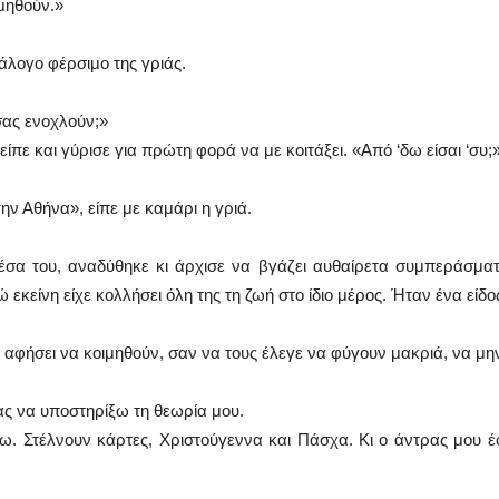
μηθούν.»
άλογο φέρσιμο της γριάς.
 σας ενοχλούν;»
είπε και γύρισε για πρώτη φορά να με κοιτάξει. «Από ‘δω είσαι ‘συ;
ην Αθήνα», είπε με καμάρι η γριά.
α του, αναδύθηκε κι άρχισε να βγάζει αυθαίρετα συμπεράσματα:
εκείνη είχε κολλήσει όλη της τη ζωή στο ίδιο μέρος. Ήταν ένα είδο
 αφήσει να κοιμηθούν, σαν να τους έλεγε να φύγουν μακριά, να μην
ς να υποστηρίξω τη θεωρία μου.
ξω. Στέλνουν κάρτες, Χριστούγεννα και Πάσχα. Κι ο άντρας μου έφυ