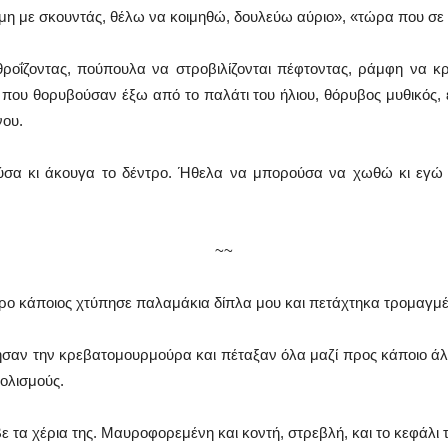
 «μη με σκουντάς, θέλω να κοιμηθώ, δουλεύω αύριο», «τώρα που σε έ
οΐζοντας, πούπουλα να στροβιλίζονται πέφτοντας, ράμφη να κρο
 που θορυβούσαν έξω από το παλάτι του ήλιου, θόρυβος μυθικός,
νου.
ύσα κι άκουγα το δέντρο. Ήθελα να μπορούσα να χωθώ κι εγώ
~~
ρο κάποιος χτύπησε παλαμάκια δίπλα μου και πετάχτηκα τρομαγμέ
άτησαν την κρεβατομουρμούρα και πέταξαν όλα μαζί προς κάποιο ά
ολισμούς.
ε τα χέρια της. Μαυροφορεμένη και κοντή, στρεβλή, και το κεφάλι 