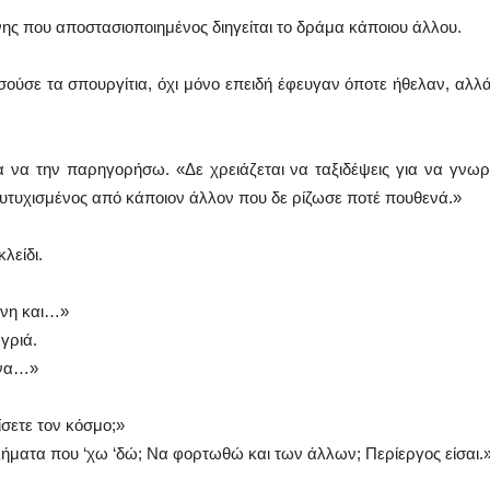
νης που αποστασιοποιημένος διηγείται το δράμα κάποιου άλλου.
σούσε τα σπουργίτια, όχι μόνο επειδή έφευγαν όποτε ήθελαν, αλλά 
α να την παρηγορήσω. «Δε χρειάζεται να ταξιδέψεις για να γνωρ
ευτυχισμένος από κάποιον άλλον που δε ρίζωσε ποτέ πουθενά.»
λείδι.
όνη και…»
γριά.
 να…»
σετε τον κόσμο;»
βλήματα που ‘χω ‘δώ; Να φορτωθώ και των άλλων; Περίεργος είσαι.