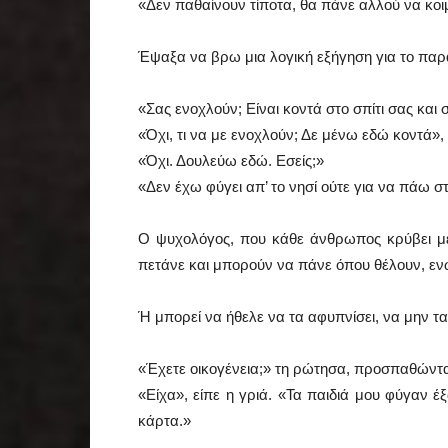
«Δεν παθαίνουν τίποτα, θα πάνε αλλού να κοι
Έψαξα να βρω μια λογική εξήγηση για το παρ
«Σας ενοχλούν; Είναι κοντά στο σπίτι σας και
«Όχι, τι να με ενοχλούν; Δε μένω εδώ κοντά», 
«Όχι. Δουλεύω εδώ. Εσείς;»
«Δεν έχω φύγει απ’ το νησί ούτε για να πάω στ
Ο ψυχολόγος, που κάθε άνθρωπος κρύβει μέσ
πετάνε και μπορούν να πάνε όπου θέλουν, ενώ 
Ή μπορεί να ήθελε να τα αφυπνίσει, να μην τα
«Έχετε οικογένεια;» τη ρώτησα, προσπαθώντα
«Είχα», είπε η γριά. «Τα παιδιά μου φύγαν έ
κάρτα.»