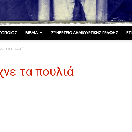
ΤΟΠΟΙΌΣ
ΒΙΒΛΊΑ
ΣΥΝΕΡΓΕΊΟ ΔΗΜΙΟΥΡΓΙΚΉΣ ΓΡΑΦΉΣ
ΕΠ
Γελωτοποιός
χνε τα πουλιά
χνε τα πουλιά