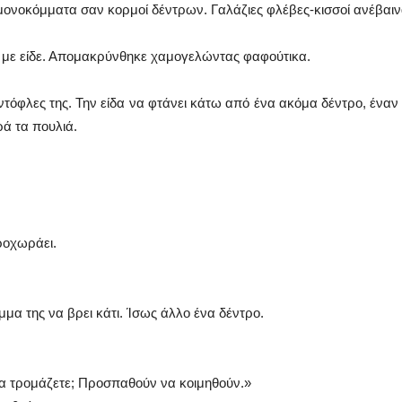
ονοκόμματα σαν κορμοί δέντρων. Γαλάζιες φλέβες-κισσοί ανέβαιν
ν με είδε. Απομακρύνθηκε χαμογελώντας φαφούτικα.
ντόφλες της. Την είδα να φτάνει κάτω από ένα ακόμα δέντρο, έναν
ρά τα πουλιά.
ροχωράει.
α της να βρει κάτι. Ίσως άλλο ένα δέντρο.
 τα τρομάζετε; Προσπαθούν να κοιμηθούν.»