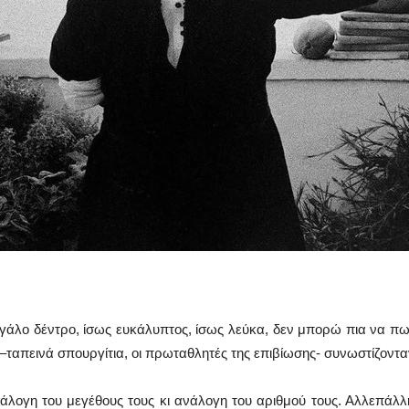
γάλο δέντρο, ίσως ευκάλυπτος, ίσως λεύκα, δεν μπορώ πια να π
 –ταπεινά σπουργίτια, οι πρωταθλητές της επιβίωσης- συνωστίζοντα
ογη του μεγέθους τους κι ανάλογη του αριθμού τους. Αλλεπάλλη