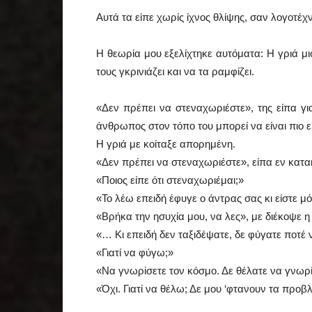
Αυτά τα είπε χωρίς ίχνος θλίψης, σαν λογοτέχ
Η θεωρία μου εξελίχτηκε αυτόματα: Η γριά μι
τους γκρινιάζει και να τα ραμφίζει.
«Δεν πρέπει να στεναχωριέστε», της είπα γι
άνθρωπος στον τόπο του μπορεί να είναι πιο 
Η γριά με κοίταξε απορημένη.
«Δεν πρέπει να στεναχωριέστε», είπα εν κατακ
«Ποιος είπε ότι στεναχωριέμαι;»
«Το λέω επειδή έφυγε ο άντρας σας κι είστε μ
«Βρήκα την ησυχία μου, να λες», με διέκοψε η 
«… Κι επειδή δεν ταξιδέψατε, δε φύγατε ποτέ
«Γιατί να φύγω;»
«Να γνωρίσετε τον κόσμο. Δε θέλατε να γνωρί
«Όχι. Γιατί να θέλω; Δε μου ‘φτανουν τα προ