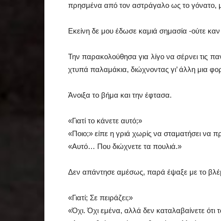
πρησμένα από τον αστράγαλο ως το γόνατο, μ
Εκείνη δε μου έδωσε καμιά σημασία -ούτε κα
Την παρακολούθησα για λίγο να σέρνει τις πα
χτυπά παλαμάκια, διώχνοντας γι’ άλλη μια φο
Άνοιξα το βήμα και την έφτασα.
«Γιατί το κάνετε αυτό;»
«Ποιο;» είπε η γριά χωρίς να σταματήσει να π
«Αυτό… Που διώχνετε τα πουλιά.»
Δεν απάντησε αμέσως, παρά έψαξε με το βλέμμ
«Γιατί; Σε πειράζει;»
«Όχι. Όχι εμένα, αλλά δεν καταλαβαίνετε ότι