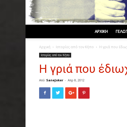
ΑΡΧΙΚΉ
ΓΕΛΩ
Αρχική
Ιστορίες από τον Κήπο
Η γριά που έδιω
Ιστορίες από τον Κήπο
Η γριά που έδιω
Από
SaneJoker
-
Απρ 8, 2012