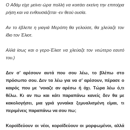
Ο Αδάμ είχε μείνει ώρα πολλή να κοιτάει εκείνη την επιτοίχια
ρήση και να ενθουσιάζεται -εν θεού ουσία.
Αν το έβλεπε η γιαγιά Μερόπη θα γελούσε, θα χλεύαζε τον
ίδιο τον Έλιοτ.
Αλλά ίσως και ο γερο-Έλιοτ να χλεύαζε τον νεώτερο εαυτό
του.)
Δεν σ’ αρέσουν αυτά που σου λέω, το βλέπω στο
πρόσωπο σου. Δεν τα λέω για να σ’ αρέσουν, πέρασε ο
καιρός που με ‘νοιαζε αν αρέσω ή όχι. Τώρα λέω ό,τι
θέλω. Κι αν πω και κάτι παραπάνω κανείς δεν θα με
κακολογήσει, μια γριά γυναίκα ξεμυαλισμένη είμαι, τι
περιμένεις παραπάνω να σου πω;
Κοροϊδεύουν οι νέοι, κοροϊδεύουν οι μορφωμένοι, αλλά