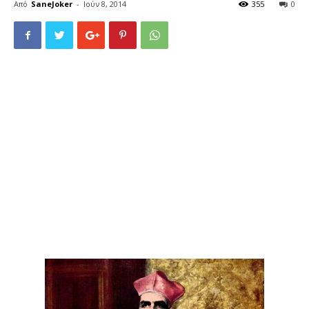
Από
SaneJoker
-
Ιούν 8, 2014
355
0