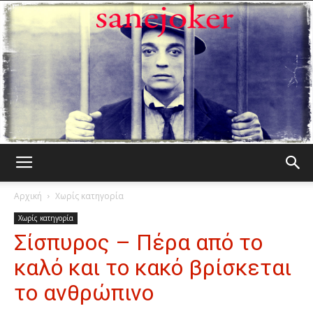
Γελωτοποιός
Αρχική
Χωρίς κατηγορία
Χωρίς κατηγορία
Σίσπυρος – Πέρα από το
καλό και το κακό βρίσκεται
το ανθρώπινο