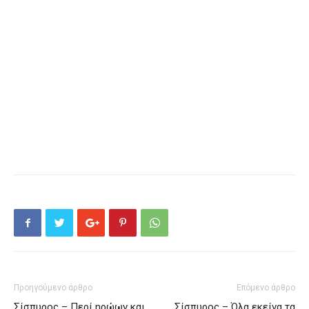
Προηγούμενο άρθρο
Επόμενο άρθρο
Σίσπυρος – Περί ηρώων και
Σίσπυρος – Όλα εκείνα τα