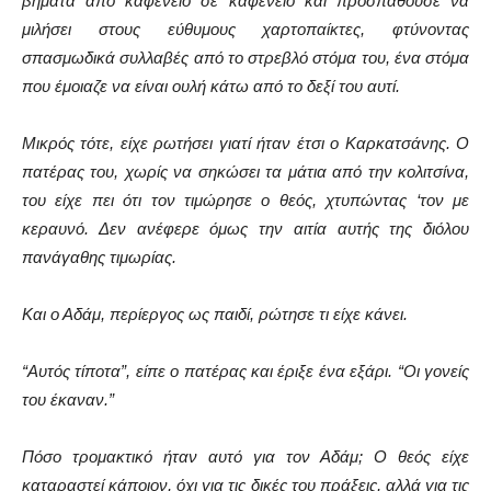
βήματα από καφενείο σε καφενείο και προσπαθούσε να
μιλήσει στους εύθυμους χαρτοπαίκτες, φτύνοντας
σπασμωδικά συλλαβές από το στρεβλό στόμα του, ένα στόμα
που έμοιαζε να είναι ουλή κάτω από το δεξί του αυτί.
Μικρός τότε, είχε ρωτήσει γιατί ήταν έτσι ο Καρκατσάνης. Ο
πατέρας του, χωρίς να σηκώσει τα μάτια από την κολιτσίνα,
του είχε πει ότι τον τιμώρησε ο θεός, χτυπώντας ‘τον με
κεραυνό. Δεν ανέφερε όμως την αιτία αυτής της διόλου
πανάγαθης τιμωρίας.
Και ο Αδάμ, περίεργος ως παιδί, ρώτησε τι είχε κάνει.
“Αυτός τίποτα”, είπε ο πατέρας και έριξε ένα εξάρι. “Οι γονείς
του έκαναν.”
Πόσο τρομακτικό ήταν αυτό για τον Αδάμ; Ο θεός είχε
καταραστεί κάποιον, όχι για τις δικές του πράξεις, αλλά για τις