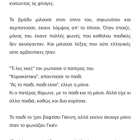
κοιτώντας τις φλόγες.
Το βράδυ μιλούσε στον ύπνο του, σηκωνόταν και
περπατούσε, έκανε λάμψεις απ’ το τίποτα. Όταν έπαιζε,
μόνος του, έκανε πολλές φωνές που καθόλου παιδικές
δεν ακούγονταν. Και μιλούσε λέξεις που ούτε ελληνικές
ούτε αρβανίτικες ήταν.
“Τι λες εκεί;” τον ρωτούσε ο πατέρας του.
“Κορακίστικα”, απαντούσε το παιδί.
“Ας το παιδί, παιδί είναι”, έλεγε η μάνα.
Κι ο πατέρας θύμωνε, με το παιδί και τη μάνα. Αλλά είχε κι
άλλα παιδιά, καθώς και δυο κορίτσια.
Το παιδί το ‘χαν βαφτίσει Γιάννη, αλλά εκείνο άκουγε μόνο
όταν το φωνάζαν Γκιέν.