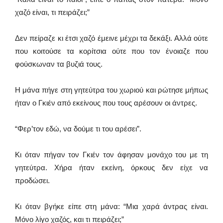
χαζό είναι, τι πειράζει;”
Δεν πείραζε κι έτσι χαζό έμεινε μέχρι τα δεκάξι. Αλλά ούτε
που κοιτούσε τα κορίτσια ούτε που τον ένοιαζε που
φούσκωναν τα βυζιά τους.
Η μάνα πήγε στη γητεύτρα του χωριού και ρώτησε μήπως
ήταν ο Γκιέν από εκείνους που τους αρέσουν οι άντρες.
“Φερ’τον εδώ, να δούμε τι του αρέσει”.
Κι όταν πήγαν τον Γκιέν τον άφησαν μονάχο του με τη
γητεύτρα. Χήρα ήταν εκείνη, όρκους δεν είχε να
προδώσει.
Κι όταν βγήκε είπε στη μάνα: “Μια χαρά άντρας είναι.
Μόνο λίγο χαζός, και τι πειράζει;”