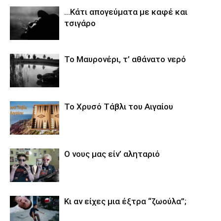
…Κάτι απογεύματα με καφέ και
τσιγάρο
Το Μαυρονέρι, τ’ αθάνατο νερό
Το Χρυσό Τάβλι του Αιγαίου
O νους μας είν’ αληταριό
Κι αν είχες μια έξτρα “ζωούλα”;