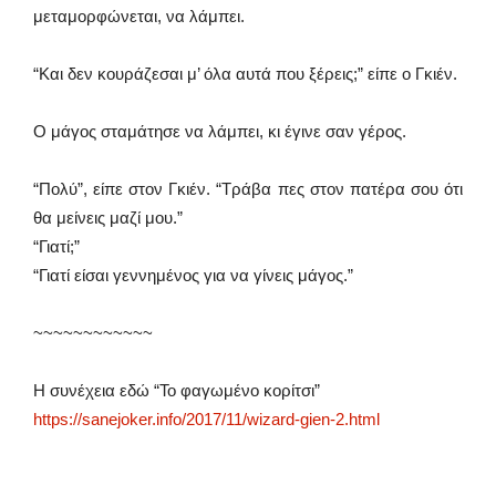
μεταμορφώνεται, να λάμπει.
“Και δεν κουράζεσαι μ’ όλα αυτά που ξέρεις;” είπε ο Γκιέν.
Ο μάγος σταμάτησε να λάμπει, κι έγινε σαν γέρος.
“Πολύ”, είπε στον Γκιέν. “Τράβα πες στον πατέρα σου ότι
θα μείνεις μαζί μου.”
“Γιατί;”
“Γιατί είσαι γεννημένος για να γίνεις μάγος.”
~~~~~~~~~~~~
Η συνέχεια εδώ “Το φαγωμένο κορίτσι”
https://sanejoker.info/2017/11/wizard-gien-2.html