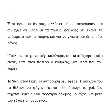
~~
Έτσι έγινε κι άντρας, αλλά οι μέρες περνούσαν και
συνέχιζε να μιλάει με τα πουλιά. Δουλειές δεν έκανε, τα
γράμματα δεν τα ‘παιρνε και για να γίνει στρατιώτης ούτε
λόγος.
“Στείλ’τον στο μοναστήρι καλόγερο, εκεί κι οι άχρηστοι κάτι
είναι”, είπε στον πατέρα ο κουρέας, μια μέρα που τον
ξύριζε.
Το ‘παν στον Γκιέν, κι αντίρρηση δεν έφερε. Τ’ αδέλφια του
το θέλανε να φύγει, τζάμπα τους έτρωγε το φαΐ. Τον
πήγανε, έμεινε λίγα φεγγάρια δόκιμος μοναχός, και μετά
τον έδιωξε ο ηγούμενος.