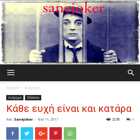
Γελωτοποιός
Αρχική
Διήγημα
Διήγημα
Θάλαττα
Κάθε ευχή είναι και κατάρα
Από
SaneJoker
-
Νοέ 11, 2017
3278
1