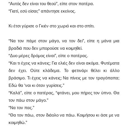
“Αυτός δεν είναι του θεού”, είπε στον πατέρα.
“Γιατί, εσύ είσαι;” απάντησε εκείνος.
Κι έτσι γύρισε ο Γκιέν στο χωριό και στο σπίτι.
“Να τον πάμε στον μάγο, να τον δει”, είπε η μάνα μια
βραδιά που δεν μπορούσε να κοιμηθεί.
“Δυο μέρες δρόμος είναι”, είπε ο πατέρας.
“Και τι έχεις να κάνεις; Για ελιές δεν είναι ακόμα. Φυτέματα
δεν έχει. Ούτε κλάδεμα. Το φετινάρι θέλει κι άλλο
βράσιμο. Τι έχεις να κάνεις; Να πίνεις με τον τραγόπαπα;
Εδώ θα ‘ναι κι όταν γυρίσεις.”
“Καλά”, είπε ο πατέρας, “φτάνει, μου πήρες τον ύπνο. Θα
τον πάω στον μάγο.”
“Να τον πας.”
“Θα τον πάω, στον διάολο να πάω. Κοιμήσου κι άσε με να
κοιμηθώ.”