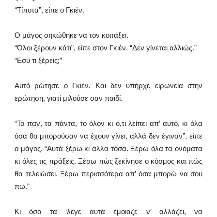
“Τίποτα”, είπε ο Γκιέν.
Ο μάγος σηκώθηκε να τον κοιτάξει.
“Όλοι ξέρουν κάτι”, είπε στον Γκιέν. “Δεν γίνεται αλλιώς.”
“Εσύ τι ξέρεις;”
Αυτό ρώτησε ο Γκιέν. Και δεν υπήρχε ειρωνεία στην
ερώτηση, γιατί μιλούσε σαν παιδί.
“Το παν, τα πάντα, το όλον κι ό,τι λείπει απ’ αυτό, κι όλα
όσα θα μπορούσαν να έχουν γίνει, αλλά δεν έγιναν”, είπε
ο μάγος. “Αυτά ξέρω κι άλλα τόσα. Ξέρω όλα τα ονόματα
κι όλες τις πράξεις. Ξέρω πώς ξεκίνησε ο κόσμος και πώς
θα τελειώσει. Ξέρω περισσότερα απ’ όσα μπορώ να σου
πω.”
Κι όσο τα ‘λεγε αυτά έμοιαζε ν’ αλλάζει, να