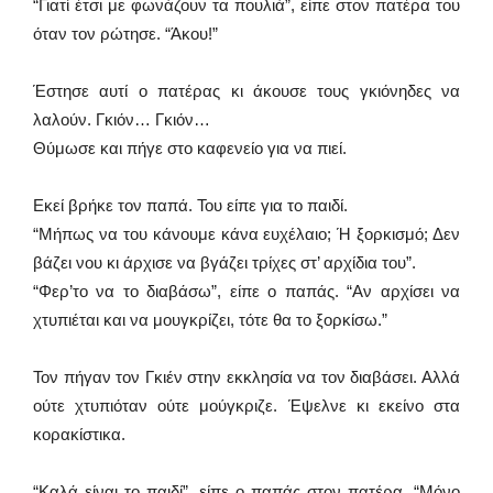
“Γιατί έτσι με φωνάζουν τα πουλιά”, είπε στον πατέρα του
όταν τον ρώτησε. “Άκου!”
Έστησε αυτί ο πατέρας κι άκουσε τους γκιόνηδες να
λαλούν. Γκιόν… Γκιόν…
Θύμωσε και πήγε στο καφενείο για να πιεί.
Εκεί βρήκε τον παπά. Του είπε για το παιδί.
“Μήπως να του κάνουμε κάνα ευχέλαιο; Ή ξορκισμό; Δεν
βάζει νου κι άρχισε να βγάζει τρίχες στ’ αρχίδια του”.
“Φερ’το να το διαβάσω”, είπε ο παπάς. “Αν αρχίσει να
χτυπιέται και να μουγκρίζει, τότε θα το ξορκίσω.”
Τον πήγαν τον Γκιέν στην εκκλησία να τον διαβάσει. Αλλά
ούτε χτυπιόταν ούτε μούγκριζε. Έψελνε κι εκείνο στα
κορακίστικα.
“Καλά είναι το παιδί”, είπε ο παπάς στον πατέρα. “Μόνο