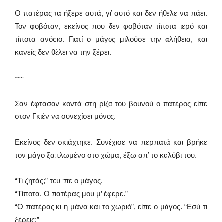
Ο πατέρας τα ήξερε αυτά, γι’ αυτό και δεν ήθελε να πάει.
Τον φοβόταν, εκείνος που δεν φοβόταν τίποτα ιερό και
τίποτα ανόσιο. Γιατί ο μάγος μιλούσε την αλήθεια, και
κανείς δεν θέλει να την ξέρει.
~~
Σαν έφτασαν κοντά στη ρίζα του βουνού ο πατέρος είπε
στον Γκιέν να συνεχίσει μόνος.
Εκείνος δεν σκιάχτηκε. Συνέχισε να περπατά και βρήκε
τον μάγο ξαπλωμένο στο χώμα, έξω απ’ το καλύβι του.
“Τι ζητάς;” του ‘πε ο μάγος.
“Τίποτα. Ο πατέρας μου μ’ έφερε.”
“Ο πατέρας κι η μάνα και το χωριό”, είπε ο μάγος. “Εσύ τι
ξέρεις;”