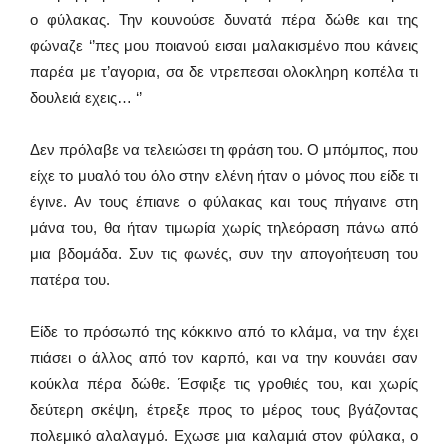
ο φύλακας. Την κουνούσε δυνατά πέρα δώθε και της
φώναζε ‘’πες μου ποιανού εισαι μαλακισμένο που κάνεις
παρέα με τ’αγορια, σα δε ντρεπεσαι ολοκληρη κοπέλα τι
δουλειά εχεις… ‘’
Δεν πρόλαβε να τελειώσει τη φράση του. Ο μπόμπος, που
είχε το μυαλό του όλο στην ελένη ήταν ο μόνος που είδε τι
έγινε. Αν τους έπιανε ο φύλακας και τους πήγαινε στη
μάνα του, θα ήταν τιμωρία χωρίς τηλεόραση πάνω από
μια βδομάδα. Συν τις φωνές, συν την απογοήτευση του
πατέρα του.
Είδε το πρόσωπό της κόκκινο από το κλάμα, να την έχει
πιάσει ο άλλος από τον καρπό, και να την κουνάει σαν
κούκλα πέρα δώθε. Έσφιξε τις γροθιές του, και χωρίς
δεύτερη σκέψη, έτρεξε προς το μέρος τους βγάζοντας
πολεμικό αλαλαγμό. Εχωσε μια καλαμιά στον φύλακα, ο