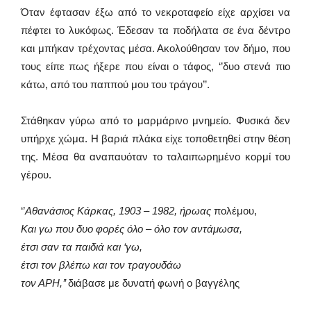
Όταν έφτασαν έξω από το νεκροταφείο είχε αρχίσει να
πέφτει το λυκόφως. Έδεσαν τα ποδήλατα σε ένα δέντρο
και μπήκαν τρέχοντας μέσα. Ακολούθησαν τον δήμο, που
τους είπε πως ήξερε που είναι ο τάφος, ‘’δυο στενά πιο
κάτω, από του παππού μου του τράγου’’.
Στάθηκαν γύρω από το μαρμάρινο μνημείο. Φυσικά δεν
υπήρχε χώμα. Η βαριά πλάκα είχε τοποθετηθεί στην θέση
της. Μέσα θα αναπαυόταν το ταλαιπωρημένο κορμί του
γέρου.
‘’
Αθανάσιος Κάρκας, 1903 – 1982, ήρωας
πολέμου,
Και γω που δυο φορές όλο – όλο τον αντάμωσα,
έτσι σαν τα παιδιά και ‘γω,
έτσι τον βλέπω και τον τραγουδάω
τον ΑΡΗ,’’
διάβασε με δυνατή φωνή ο βαγγέλης