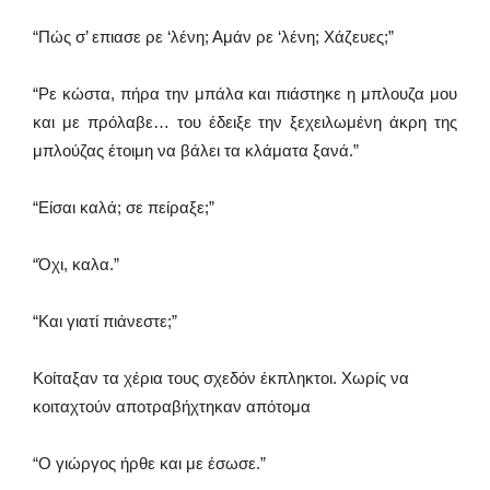
“Πώς σ’ επιασε ρε ‘λένη; Αμάν ρε ‘λένη; Χάζευες;”
“Ρε κώστα, πήρα την μπάλα και πιάστηκε η μπλουζα μου
και με πρόλαβε… του έδειξε την ξεχειλωμένη άκρη της
μπλούζας έτοιμη να βάλει τα κλάματα ξανά.”
“Είσαι καλά; σε πείραξε;”
“Όχι, καλα.”
“Και γιατί πιάνεστε;”
Κοίταξαν τα χέρια τους σχεδόν έκπληκτοι. Χωρίς να
κοιταχτούν αποτραβήχτηκαν απότομα
“Ο γιώργος ήρθε και με έσωσε.”