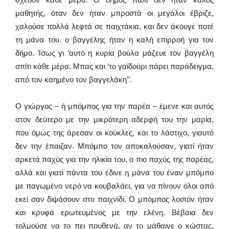
μαθητής, όταν δεν ήταν μπροστά οι μεγάλοι έβριζε,
χαλούσε πολλά λεφτά σε παιχτάκια, και δεν άκουγε ποτέ
τη μάνα του. ο βαγγέλης ήταν η καλή επιρροή για τον
δήμο. Ίσως γι ‘αυτό η κυρία βούλα μάζευε τον βαγγέλη
σπίτι κάθε μέρα. Μπας και ‘το γαϊδούρι πάρει παράδειγμα,
από τον καημένο τον βαγγελάκη’’.
Ο γιώργος – ή μπόμπος για την παρέα – έμενε και αυτός
στον δεύτερο με την μικρότερη αδερφή του την μαρία,
που όμως της άρεσαν οι κούκλες, και το λάστιχο, γιαυτό
δεν την έπαιζαν. Μπόμπο τον αποκαλούσαν, γιατί ήταν
αρκετά παχύς για την ηλικία του, ο πιο παχύς της παρέας,
αλλά και γιατί πάντα του έδινε η μάνα του έναν μπόμπο
με παγωμένο νερό να κουβαλάει, για να πίνουν όλοι από
εκεί σαν διψάσουν στο παιχνίδι. Ο μπόμπος λοιπόν ήταν
και κρυφά ερωτευμένος με την ελένη. Βέβαια δεν
τολμούσε να το πει πουθενά, αν το μάθαινε ο κώστας,