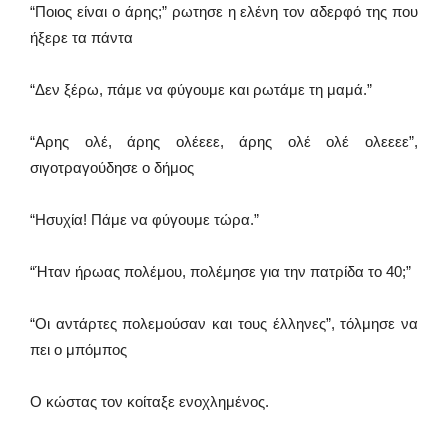
“Ποιος είναι ο άρης;” ρωτησε η ελένη τον αδερφό της που
ήξερε τα πάντα
“Δεν ξέρω, πάμε να φύγουμε και ρωτάμε τη μαμά.”
“Αρης ολέ, άρης ολέεεε, άρης ολέ ολέ ολεεεε”,
σιγοτραγούδησε ο δήμος
“Ησυχία! Πάμε να φύγουμε τώρα.”
“Ήταν ήρωας πολέμου, πολέμησε για την πατρίδα το 40;”
“Οι αντάρτες πολεμούσαν και τους έλληνες”, τόλμησε να
πει ο μπόμπος
Ο κώστας τον κοίταξε ενοχλημένος.