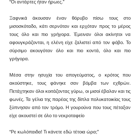
“Οι αντάρτες ήταν ήρωες.”
Ξαφνικά άκουσαν έναν θόρυβο πίσω τους στο
μισοσκόταδο, κάτι σερνόταν και ερχόταν προς το μέρος
τους όλο και πιο γρήγορα. Έμειναν όλοι ακίνητοι να
αφουγκράζονται, η ελένη είχε ζαλιστεί από τον φόβο. Το
σύρσιμο ακουγόταν όλο και πιο κοντά, όλο και πιο
γρήγορα.
Μέσα στην ησυχία του απογεύματος, ο κρότος που
ακούστηκε, τους φάνηκε σαν βόμβα των εχθρών.
Πετάχτηκαν όλοι κοιτάζοντας γύρω, οι μισοί έβαλαν και τις
φωνές. Τα γέλια της παρέας της δίπλα πολυκατοικίας τους
ξύπνησαν από τον τρόμο. Η γουρούνα που τους πέταξαν
είχε ακουστεί σε όλο το νεκροταφείο
“Ρε κωλόπαιδα! Τι κάνετε εδώ τέτοια ώρα;”