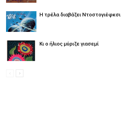
Η τρέλα διαβάζει Ντοστογιέφκσι
Κι ο ήλιος μύριζε γιασεμί