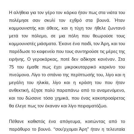
Η αλήθεια για τον γέρο τον κάρκα ήταν πως στα νιάτα του
πολέμησε σαν σκυλί τον εχθρό στα βουνά. Ήταν
κομμουνιστής και άθεος, και η τύχη τον ήθελε ζωντανό
μετά τον πόλεμο, σε μια πόλη που θεωρούσε τους
κομμουνιστές μιάσματα. Έκανε ένα παιδί, τον Άρη, και του
παρέδωσε το καφενείο που τους συντηρούσε τις μέρες της
ειρήνης. Ο γεροκάρκας, ποτέ δεν αδίκησε κανέναν. Στα
75 του έμαθε πως έχει μικροκυταρρικό καρκίνο του
πνεύμονα. Λίγο το σπάνιο της περίπτωσής του, λίγο και η
μεγάλη του ηλικία, λίγο και η κράση του που ήταν
ανθεκτική, έζησε πολύ παραπάνω από το αναμενόμενο,
και του δώσανε τόσα χημικά, που ένας κακοπροαίρετος
θα έλεγε πως τον έκαναν και λίγο πειραματόζωο.
Πέθανε καθιστός ένα απόγευμα, κοιτώντας από το
παράθυρο το βουνό. ‘‘σου’ρχομαι Άρη’’ ήταν η τελευταία