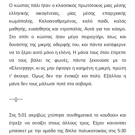
Ο κώστας πάλι ήταν ο κλασσικός πρωτότοκος μιας μέσης
ελληνικής οικογένειας, μίας μέσης επαρχιακής
κωμόπολης. Καλοαναθρεμένος, καλό παιδί, καλός
μαθητής, ευαίσθητος και ντροπαλός. Αυτά για τον κόσμο.
Στο σπίτι ο κώστας ήταν μέγα πειραχτήρι, ίσως και
δυνάστης της μικρής αδερφής του, και πάντα κατάφερνε
να το ξέρει αυτό μόνο η ελένη. Η μάνα τους όταν έπρεπε
να τους βάλει τις φωνές, πάντα ξεκινούσε με το
«
E
λενηηηη», κι ας μην έφταιγε η καημένη η μικρή, πρώτη
τ’ άκουγε. Όμως δεν την ένοιαζε και πολύ. Εξάλλου η
μάνα δεν τους μάλωσε ποτέ στα σοβαρά.
~~{}~~
Στις 5:01 ακριβώς χτύπησε συνθηματικά το κουδούνι και
έτρεξε να ανοίξει στους άλλους τρεις. Είχαν κανονίσει
μπάσκετ με την ομάδα της δίπλα πολυκατοικίας στις 5:30