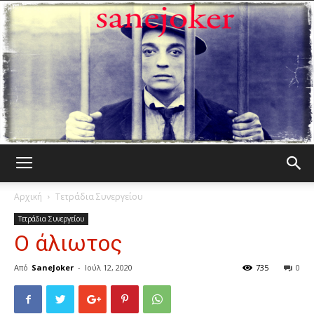
Γελωτοποιός
Αρχική
Τετράδια Συνεργείου
Τετράδια Συνεργείου
Ο άλιωτος
Από
SaneJoker
-
Ιούλ 12, 2020
735
0