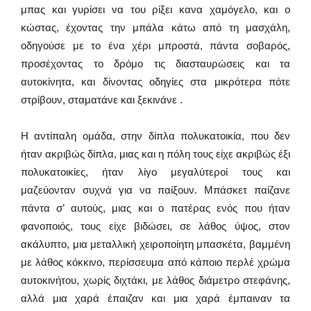
μπας και γυρίσει να του ρίξει κανα χαμόγελο, και ο
κώστας, έχοντας την μπάλα κάτω από τη μασχάλη,
οδηγούσε με το ένα χέρι μπροστά, πάντα σοβαρός,
προσέχοντας το δρόμο τις διασταυρώσεις και τα
αυτοκίνητα, και δίνοντας οδηγίες στα μικρότερα πότε
στρίβουν, σταματάνε και ξεκινάνε .
Η αντίπαλη ομάδα, στην δίπλα πολυκατοικία, που δεν
ήταν ακριβώς δίπλα, μιας και η πόλη τους είχε ακριβώς έξι
πολυκατοικίες, ήταν λίγο μεγαλύτεροί τους και
μαζεύονταν συχνά για να παίξουν. Μπάσκετ παίζανε
πάντα σ’ αυτούς, μιας και ο πατέρας ενός που ήταν
φανοποιός, τους είχε βιδώσει, σε λάθος ύψος, στον
ακάλυπτο, μια μεταλλική χειροποίητη μπασκέτα, βαμμένη
με λάθος κόκκινο, περίσσευμα από κάποιο περλέ χρώμα
αυτοκινήτου, χωρίς διχτάκι, με λάθος διάμετρο στεφάνης,
αλλά μια χαρά έπαιζαν και μια χαρά έμπαιναν τα