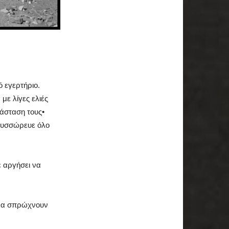
ό εγερτήριο.
με λίγες ελιές
τάσταση τους•
 συσσώρευε όλο
ε αργήσει να
ς να σπρώχνουν