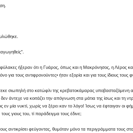
ση.
τυλώθηκε.
αγωγηθείς”.
ι φύλακες ήξεραν ότι η Γυάρος, όπως και η Μακρόνησος, η Λέρος κα
όνο για τους αντιφρονούντες• ήταν εξορία και για τους ίδιους τους 
στεκε σιωπηλή στο κατώφλι της κρεβατοκάμαρας υποβασταζόμενη α
 δεν άντεχε να κοιτάζει την απόγνωση στα μάτια της ίσως και τη ντ
ος εν μία νυκτί, χωρίς να ξέρει καν το λόγο! Ίσως να έφταιγαν οι 
 τους γιους του, τί παράδειγμα τους έδινε;
ους αντικρίσει φεύγοντας, θυμόταν μόνο τα περιγράμματα τους στ