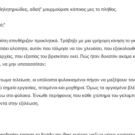
ι δηλητηριώδεις, αδαή” μουρμούρισε κάποιος μες το πλήθος.
ό;”
δότη σπινθήριζαν προκλητικά. Τράβηξε με μια γρήγορη κίνηση το γ
υπάει αλύπητα, αυτόν που τόλμησε να τον χλευάσει, που εξακολου
θαρχίας, που εξαιτίας του βρισκόταν εκεί. Πώς ήταν δυνατόν ακόμα κ
, να μην υποτασσόταν;
τωμα τελείωσε, οι υπόλοιποι φυλακισμένοι πήγαν να μαζέψουν τον
ο σημείο εργασίας, τεταμένοι και μοχθηροί. Όμως τα οργισμένα βλ
νω στο φύλακα. Ένιωθε περήφανος που κάθε χτύπημα του γκλομπ
οντά στην εξιλέωση.
οφοδοσίας έφτασε το βράδυ της ίδιας ημέρας μαζί με νέους κρατούμ