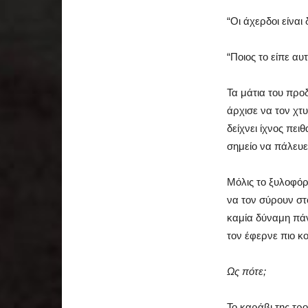
“Οι άχερδοι είνα
“Ποιος το είπε αυτ
Τα μάτια του προ
άρχισε να τον χτ
δείχνει ίχνος πει
σημείο να πάλευε
Μόλις το ξυλοφόρ
να τον σύρουν στ
καμία δύναμη πά
τον έφερνε πιο κ
Ως πότε;
Το καράβι της τρ