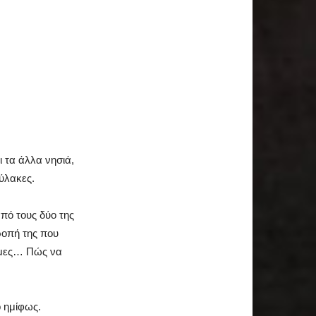
ι τα άλλα νησιά,
φύλακες.
πό τους δύο της
ροπή της που
φήμες… Πώς να
ο ημίφως.