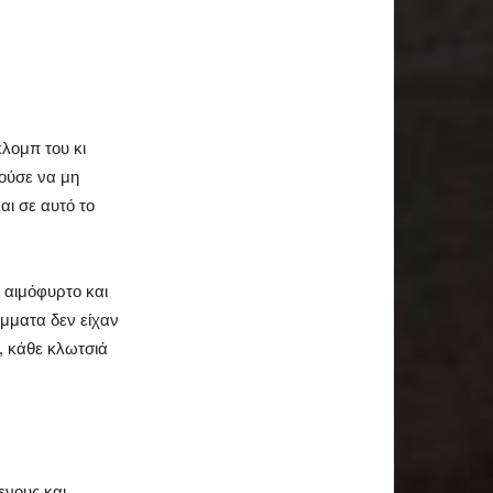
κλομπ του κι
θούσε να μη
αι σε αυτό το
 αιμόφυρτο και
έμματα δεν είχαν
, κάθε κλωτσιά
ενους και