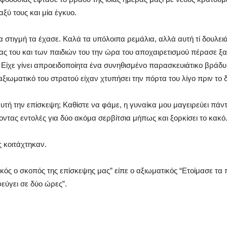
ξύ τους και μία έγκυο.
 στιγμή τα έχασε. Καλά τα υπόλοιπα ρεμάλια, αλλά αυτή τί δουλειά 
κας του και των παιδιών του την ώρα του αποχαιρετισμού πέρασε 
. Είχε γίνει απροειδοποίητα ένα συνηθισμένο παρασκευιάτικο βράδυ
αξιωματικό του στρατού είχαν χτυπήσει την πόρτα του λίγο πριν το 
 αυτή την επίσκεψη; Καθίστε να φάμε, η γυναίκα μου μαγειρεύει π
ντας εντολές για δύο ακόμα σερβίτσια μήπως και ξορκίσει το κακό
ς κοιτάχτηκαν.
νικός ο σκοπός της επίσκεψης μας” είπε ο αξιωματικός “Ετοίμασε τα
φεύγει σε δύο ώρες”.