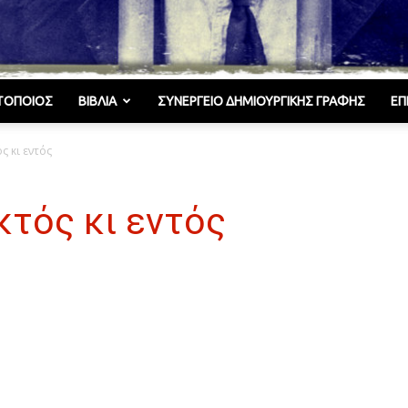
ΤΟΠΟΙΌΣ
ΒΙΒΛΊΑ
ΣΥΝΕΡΓΕΊΟ ΔΗΜΙΟΥΡΓΙΚΉΣ ΓΡΑΦΉΣ
ΕΠ
Γελωτοποιός
ς κι εντός
κτός κι εντός