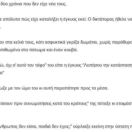
δύο χρόνια που δεν είχε νέα τους.
ε απόλυτα πώς είχε καταλήξει η έγκυος εκεί. Ο δικτάτορας ήθελε να
.
ν στα κελιά τους, κάτι ασφυκτικά γκρίζα δωμάτια, χωρίς παράθυρα
πιθωμένο στο πάτωμα και έναν κουβά.
ώ, όχι σ’ αυτό τον τάφο” του είπε η έγκυος “Λυπήσου την κατάστα
σα”
ωξε με τον ώμο του κι αυτή παραπάτησε προς τα μέσα.
τόσουν πριν συνωμοτήσεις κατά του κράτους” της πέταξε κι ετοιμάστ
θρωπος δεν είσαι, παιδιά δεν έχεις;” ούρλιαξε εκείνη στην ύστατη