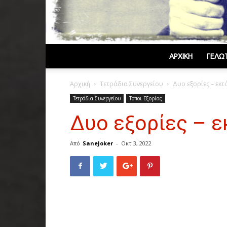
ΑΡΧΙΚΉ
ΓΕΛΩ
Αρχική
Τετράδια Συνεργείου
Δυο εξορίες – εκτό
Τετράδια Συνεργείου
Τόποι Εξορίας
Δυο εξορίες – ε
Από
SaneJoker
-
Οκτ 3, 2022