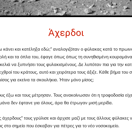
Άχερδοι
ω κάνει και κατέληξα εδώ;” αναλογιζόταν ο φύλακας κατά το πρωιν
ολή και τα όπλα του, έφαγε όπως όπως τη συνηθισμένη κουραμάνα 
 κελιά να ξυπνήσει τους φυλακισμένους. Δε λυπόταν πια για την κα
εχθροί του κράτους, αυτό και χειρότερα τους άξιζε. Κάθε βήμα του
ίσος για εκείνα τα σκουλήκια. Ήταν μόνο μίσος;
υς έξω και τους μέτρησαν. Τους ανακοίνωσαν ότι η τροφοδοσία είχ
αμάνα δεν έφτανε για όλους, άρα θα έτρωγαν μισή μερίδα.
ς άχερδους” τους γρύλισε και άρχισε μαζί με τους άλλους φύλακε
ς στο σημείο που έσκαβαν για πέτρες για το νέο νοσοκομείο.