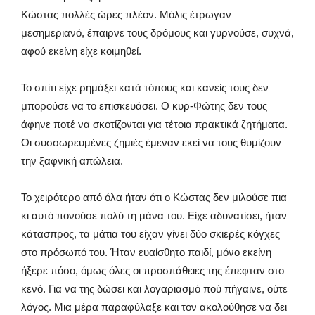
Κώστας πολλές ώρες πλέον. Μόλις έτρωγαν
μεσημεριανό, έπαιρνε τους δρόμους και γυρνούσε, συχνά,
αφού εκείνη είχε κοιμηθεί.
Το σπίτι είχε ρημάξει κατά τόπους και κανείς τους δεν
μπορούσε να το επισκευάσει. Ο κυρ-Φώτης δεν τους
άφηνε ποτέ να σκοτίζονται για τέτοια πρακτικά ζητήματα.
Οι συσσωρευμένες ζημιές έμεναν εκεί να τους θυμίζουν
την ξαφνική απώλεια.
Το χειρότερο από όλα ήταν ότι ο Κώστας δεν μιλούσε πια
κι αυτό πονούσε πολύ τη μάνα του. Είχε αδυνατίσει, ήταν
κάτασπρος, τα μάτια του είχαν γίνει δύο σκιερές κόγχες
στο πρόσωπό του. Ήταν ευαίσθητο παιδί, μόνο εκείνη
ήξερε πόσο, όμως όλες οι προσπάθειες της έπεφταν στο
κενό. Για να της δώσει και λογαριασμό πού πήγαινε, ούτε
λόγος. Μια μέρα παραφύλαξε και τον ακολούθησε να δει