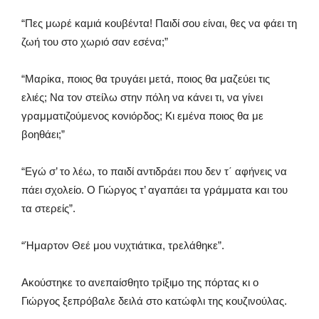
“Πες μωρέ καμιά κουβέντα! Παιδί σου είναι, θες να φάει τη
ζωή του στο χωριό σαν εσένα;”
“Μαρίκα, ποιος θα τρυγάει μετά, ποιος θα μαζεύει τις
ελιές; Να τον στείλω στην πόλη να κάνει τι, να γίνει
γραμματιζούμενος κονιόρδος; Κι εμένα ποιος θα με
βοηθάει;”
“Εγώ σ’ το λέω, το παιδί αντιδράει που δεν τ΄ αφήνεις να
πάει σχολείο. Ο Γιώργος τ’ αγαπάει τα γράμματα και του
τα στερείς”.
“Ήμαρτον Θεέ μου νυχτιάτικα, τρελάθηκε”.
Ακούστηκε το ανεπαίσθητο τρίξιμο της πόρτας κι ο
Γιώργος ξεπρόβαλε δειλά στο κατώφλι της κουζινούλας.