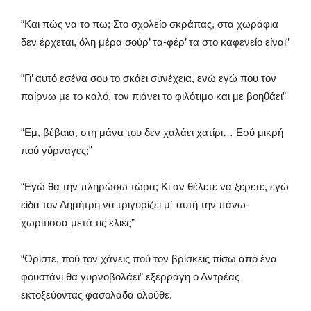
“Και πώς να το πω; Στο σχολείο σκράπας, στα χωράφια
δεν έρχεται, όλη μέρα σούρ’ τα-φέρ’ τα στο καφενείο είναι”
“Γι’ αυτό εσένα σου το σκάει συνέχεια, ενώ εγώ που τον
παίρνω με το καλό, τον πιάνει το φιλότιμο και με βοηθάει”
“Εμ, βέβαια, στη μάνα του δεν χαλάει χατίρι… Εσύ μικρή
πού γύρναγες;”
“Εγώ θα την πληρώσω τώρα; Κι αν θέλετε να ξέρετε, εγώ
είδα τον Δημήτρη να τριγυρίζει μ΄ αυτή την πάνω-
χωρίτισσα μετά τις ελιές”
“Ορίστε, πού τον χάνεις πού τον βρίσκεις πίσω από ένα
φουστάνι θα γυρνοβολάει” εξερράγη ο Αντρέας
εκτοξεύοντας φασολάδα ολούθε.