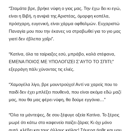
“Σταμάτα βρε, βρήκε νύφη ο γιος μας. Την έχω δει κι εγώ,
είναι η Βιβή, η ανιψιά της Αριστέας, όμορφη κοπέλα,
πρόσχαρη, ευγενική, είναι χάρμα οφθαλμών. Ευχαριστώ
Παναγία μου που την έκανες να στραβωθεί για το γιο μας
γιατί δεν έβλεπα χαΐρι”.
“Κατίνα, όλα τα ταίριαξες εσύ, μπράβο, καλά στέφανα,
ΕΜΕΝΑ ΠΟΙΟΣ ΜΕ ΥΠΟΛΟΓΙΖΕΙ Σ’ ΑΥΤΟ ΤΟ ΣΠΙΤΙ;”
εξερράγη πάλι χύνοντας τις ελιές.
“Χαμογέλα λίγο, βρε μουντρούχο! Αντί να χαρείς που το
παιδί δεν έχει μπλέξει πουθενά, που είναι ακόμα εδώ μαζί
μας, που θα μας φέρει νύφη, θα δούμε εγγόνια…”
“Όλα τα μάντεψες, δε σου ξέφυγε οξεία Κατίνα. Το ξέρεις
μωρέ ότι κάτω στο καφενείο παίζει ζάρια; Κι όχι μόνο
αυτό, κλέβει και τους άλλους κιόλας! Σήμερα ήρθε και μου