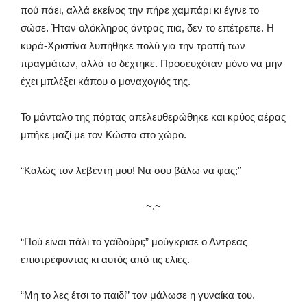
πού πάει, αλλά εκείνος την πήρε χαμπάρι κι έγινε το
σώσε. Ήταν ολόκληρος άντρας πια, δεν το επέτρεπε. Η
κυρά-Χριστίνα λυπήθηκε πολύ για την τροπή των
πραγμάτων, αλλά το δέχτηκε. Προσευχόταν μόνο να μην
έχει μπλέξει κάπου ο μοναχογιός της.
Το μάνταλο της πόρτας απελευθερώθηκε και κρύος αέρας
μπήκε μαζί με τον Κώστα στο χώρο.
“Καλώς τον λεβέντη μου! Να σου βάλω να φας;”
~.~
“Πού είναι πάλι το γαϊδούρι;” μούγκρισε ο Αντρέας
επιστρέφοντας κι αυτός από τις ελιές.
“Μη το λες έτσι το παιδί” τον μάλωσε η γυναίκα του.