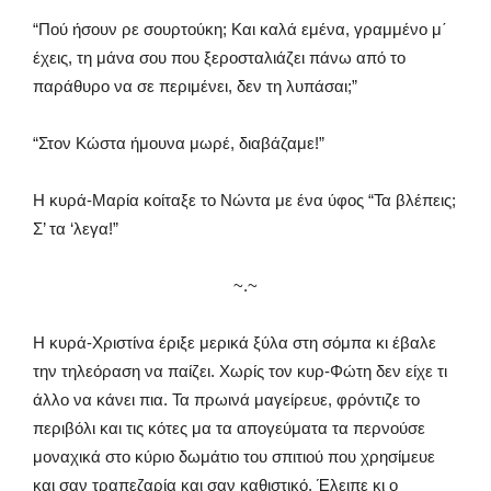
“Πού ήσουν ρε σουρτούκη; Και καλά εμένα, γραμμένο μ΄
έχεις, τη μάνα σου που ξεροσταλιάζει πάνω από το
παράθυρο να σε περιμένει, δεν τη λυπάσαι;”
“Στον Κώστα ήμουνα μωρέ, διαβάζαμε!”
Η κυρά-Μαρία κοίταξε το Νώντα με ένα ύφος “Τα βλέπεις;
Σ’ τα ‘λεγα!”
~.~
Η κυρά-Χριστίνα έριξε μερικά ξύλα στη σόμπα κι έβαλε
την τηλεόραση να παίζει. Χωρίς τον κυρ-Φώτη δεν είχε τι
άλλο να κάνει πια. Τα πρωινά μαγείρευε, φρόντιζε το
περιβόλι και τις κότες μα τα απογεύματα τα περνούσε
μοναχικά στο κύριο δωμάτιο του σπιτιού που χρησίμευε
και σαν τραπεζαρία και σαν καθιστικό. Έλειπε κι ο