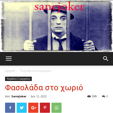
Γελωτοποιός
Αρχική
Τετράδια Συνεργείου
Τετράδια Συνεργείου
Φασολάδα στο χωριό
Από
SaneJoker
-
Δεκ 12, 2022
519
0