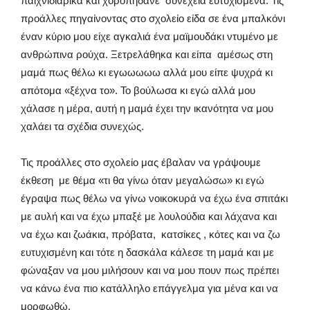
παιχνιδιάρικα και χοροπηδάνε συνέχεια ευτυχισμένα. Τις
προάλλες πηγαίνοντας στο σχολείο είδα σε ένα μπαλκόνι
έναν κύριο μου είχε αγκαλιά ένα μαϊμουδάκι ντυμένο με
ανθρώπινα ρούχα. Ξετρελάθηκα και είπα αμέσως στη
μαμά πως θέλω κι εγωωωωω αλλά μου είπε ψυχρά κι
απότομα «ξέχνα το». Το βούλωσα κι εγώ αλλά μου
χάλασε η μέρα, αυτή η μαμά έχει την ικανότητα να μου
χαλάει τα σχέδια συνεχώς.
Τις προάλλες στο σχολείο μας έβαλαν να γράψουμε
έκθεση με θέμα «τι θα γίνω όταν μεγαλώσω» κι εγώ
έγραψα πως θέλω να γίνω νοικοκυρά να έχω ένα σπιτάκι
με αυλή και να έχω μπαξέ με λουλούδια και λάχανα και
να έχω και ζωάκια, πρόβατα, κατσίκες , κότες και να ζω
ευτυχισμένη και τότε η δασκάλα κάλεσε τη μαμά και με
φώναξαν να μου μιλήσουν και να μου πουν πως πρέπει
να κάνω ένα πιο κατάλληλο επάγγελμα για μένα και να
μορφωθώ.