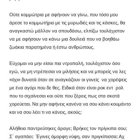
Ούτε κομμώτρια με αφήνουν να γίνω, που τόσο μου
άρεσε το κομμωτήριο με τις μυρωδιές και τις κάσκες, θα
αναγκαστώ μάλλον να σπουδάσω, ελπίζω τουλάχιστον
να με αφήσουν να κάνω μια δουλειά που να βοηθάω
ζωάκια παρατημένα ή έστω ανθρώπους.
Εύχομαι να μην είσαι πια ντροπαλή, τουλάχιστον όσο
εγώ, να μη ντρέπεσαι να μιλήσεις και να μπορείς να λες
«όχι» δυνατά όταν σε αναγκάζουν οι γονείς να χορέψεις
με ένα αγόρι που δε θες. Ειδικά όταν είναι ροκ εντ ρολ
που το σιχαίνεσαι και ούτε που ξέρεις πως στα σκατά
χορεύεται. Να μην αφήνεις κανένα να σου κάνει κουμάντο
και να σου λέει τι να κάνεις, ακούς;
Αλήθεια παντρεύτηκες άραγε; Βρήκες τον πρίγκιπα σου;
Σ΄ αγαπάει; Έγινες όμορφη νύφη, σαν πριγκίπισσα; Αχ