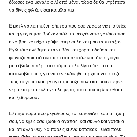
έδωσες ένα μεγάλο φιλί από μένα, τώρα δε θα ντρέπεσαι
να δίνεις φιλιά, είσαι κοπέλα πια.
Είμαι λίγο λυπημένη σήμερα που σου γράφω γιατί ο θείος
και η γιαγιά μου βρήκαν πάλι τα νεογέννητα γατάκια που
είχα βρει και είχα κρύψει στην αυλή και μου τα πέταξαν.
Εγώ τότε ανέβηκα στο ντιβάνι και χοροπηδούσα και
φώναζα «σκατά σκατά σκατά σκατά» και τότε η γιαγιά
μου έβαλε πιπέρι στο στόμα, πολύ λίγο ούτε που το
κατάλαβα όμως για να την εκδικηθώ άρχισα να τσιρίζω
πως καίγομαι και η γιαγιά τρόμαξε πολύ και μου έφερνε
νερά και μετά έκλαιγε όλη μέρα, τόσο που τη λυπήθηκα
και ξεθύμωσα.
Ελπίζω τώρα που μεγάλωσες και κανονίζεις εσύ τη ζωή
σου, να έχεις όσα ζωάκια αγαπάς, και σκύλο και γατάκια
και ότι άλλο θες. Να πάρεις κι ένα κατσικάκι ,είναι πολύ