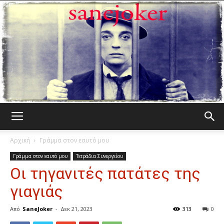
Γελωτοποιός
Αρχική
Γράμμα στον εαυτό μου
Γράμμα στον εαυτό μου
Τετράδια Συνεργείου
Οι τηγανιτές πατάτες της
γιαγιάς
Από
SaneJoker
-
Δεκ 21, 2023
313
0