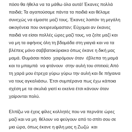
πόσο θα ήθελα να τα μάθω όλα αυτά! Έκανες πολλά
παιδιά; Τα αγαπούσαμε πάντα τα παιδιά και θέλαμε
συνεχώς να είμαστε μαζί τους. Έκανες λοιπόν τη μεγάλη
οικογένεια που ονειρευόμασταν; Εύχομαι αν έκανες
παιδιά να είσαι πολλές ώρες μαζί τους, να ζείτε μαζί και
να μη τα αφήνεις όλη τη βδομάδα στη γιαγιά και να τα
βλέπεις μόνο σαββατοκύριακο όπως έκανε η δική μας
μαμά. Θυμάσαι πόσο χαιρόμουν όταν έβλεπα τη μαμά
και το μπαμπά να φτάνουν στην αυλή του σπιτιού; Από
τη χαρά μου έτρεχα γύρω γύρω την αυλή και δε πήγαινα
να τους αγκαλιάσω. Έτσι συμπέρανα πως έχω κάποια
σχέση με τα σκυλιά γιατί κι εκείνα έτσι κάνουν όταν
χαίρονται πολύ.
Ελπίζω να έχεις φίλες κολλητές που να περνάτε ώρες
μαζί και να μη θέλουν να φεύγουν από το σπίτι σου σε
μια ώρα, όπως έκανε η φίλη μας η Ζωζώ και