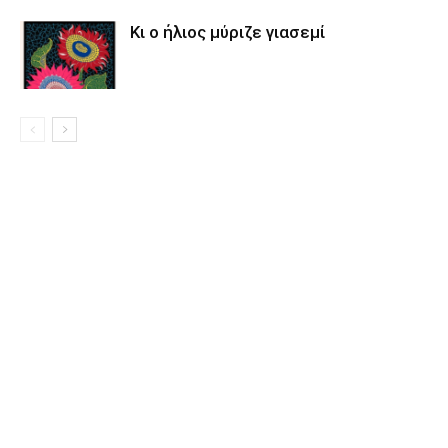
Κι ο ήλιος μύριζε γιασεμί