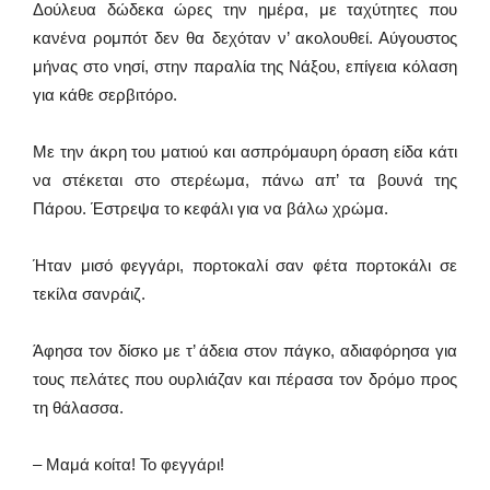
Δούλευα δώδεκα ώρες την ημέρα, με ταχύτητες που
κανένα ρομπότ δεν θα δεχόταν ν’ ακολουθεί. Αύγουστος
μήνας στο νησί, στην παραλία της Νάξου, επίγεια κόλαση
για κάθε σερβιτόρο.
Με την άκρη του ματιού και ασπρόμαυρη όραση είδα κάτι
να στέκεται στο στερέωμα, πάνω απ’ τα βουνά της
Πάρου. Έστρεψα το κεφάλι για να βάλω χρώμα.
Ήταν μισό φεγγάρι, πορτοκαλί σαν φέτα πορτοκάλι σε
τεκίλα σανράιζ.
Άφησα τον δίσκο με τ’ άδεια στον πάγκο, αδιαφόρησα για
τους πελάτες που ουρλιάζαν και πέρασα τον δρόμο προς
τη θάλασσα.
– Μαμά κοίτα! Το φεγγάρι!