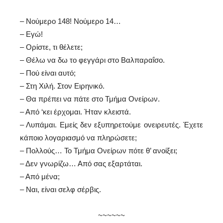
– Νούμερο 148! Νούμερο 14…
– Εγώ!
– Ορίστε, τι θέλετε;
– Θέλω να δω το φεγγάρι στο Βαλπαραΐσο.
– Πού είναι αυτό;
– Στη Χιλή. Στον Ειρηνικό.
– Θα πρέπει να πάτε στο Τμήμα Ονείρων.
– Από ‘κει έρχομαι. Ήταν κλειστά.
– Λυπάμαι. Εμείς δεν εξυπηρετούμε ονειρευτές. Έχετε
κάποιο λογαριασμό να πληρώσετε;
– Πολλούς… Το Τμήμα Ονείρων πότε θ’ ανοίξει;
– Δεν γνωρίζω… Από σας εξαρτάται.
– Από μένα;
– Ναι, είναι σελφ σέρβις.
~~~~~~