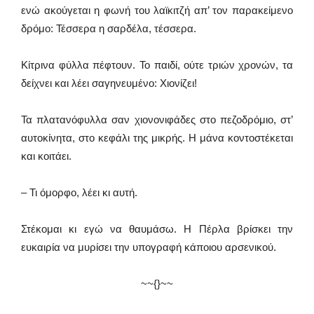
ενώ ακούγεται η φωνή του λαϊκιτζή απ’ τον παρακείμενο
δρόμο: Τέσσερα η σαρδέλα, τέσσερα.
Κίτρινα φύλλα πέφτουν. Το παιδί, ούτε τριών χρονών, τα
δείχνει και λέει σαγηνευμένο: Χιονίζει!
Τα πλατανόφυλλα σαν χιονονιφάδες στο πεζοδρόμιο, στ’
αυτοκίνητα, στο κεφάλι της μικρής. Η μάνα κοντοστέκεται
και κοιτάει.
– Τι όμορφο, λέει κι αυτή.
Στέκομαι κι εγώ να θαυμάσω. Η Πέρλα βρίσκει την
ευκαιρία να μυρίσει την υπογραφή κάποιου αρσενικού.
~~{}~~