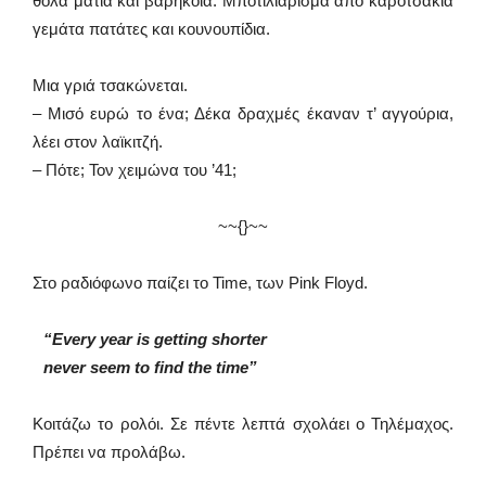
θολά μάτια και βαρηκοΐα. Μποτιλιάρισμα από καροτσάκια
γεμάτα πατάτες και κουνουπίδια.
Μια γριά τσακώνεται.
– Μισό ευρώ το ένα; Δέκα δραχμές έκαναν τ’ αγγούρια,
λέει στον λαϊκιτζή.
– Πότε; Τον χειμώνα του ’41;
~~{}~~
Στο ραδιόφωνο παίζει το Time, των Pink Floyd.
“Every year is getting shorter
never seem to find the time”
Κοιτάζω το ρολόι. Σε πέντε λεπτά σχολάει ο Τηλέμαχος.
Πρέπει να προλάβω.