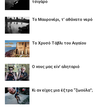
τσιγάρο
Το Μαυρονέρι, τ’ αθάνατο νερό
Το Χρυσό Τάβλι του Αιγαίου
O νους μας είν’ αληταριό
Κι αν είχες μια έξτρα “ζωούλα”;