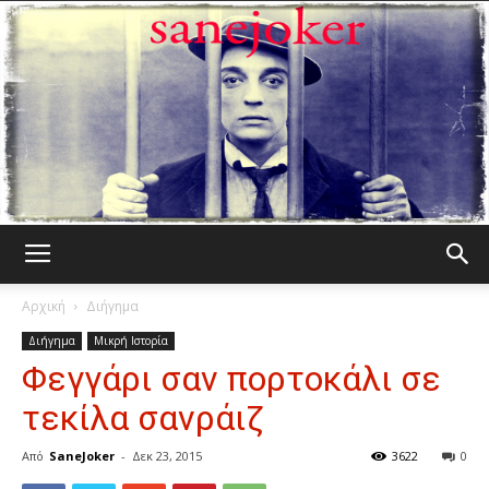
Γελωτοποιός
Αρχική
Διήγημα
Διήγημα
Μικρή Ιστορία
Φεγγάρι σαν πορτοκάλι σε
τεκίλα σανράιζ
Από
SaneJoker
-
Δεκ 23, 2015
3622
0