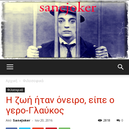
Γελωτοποιός
Αρχική
Φιλοσοφικά
Φιλοσοφικά
Η ζωή ήταν όνειρο, είπε ο
γερο-Γλαύκος
Από
SaneJoker
-
Ιαν 20, 2016
2818
0