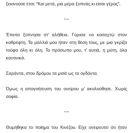
ξεκινούσε έτσι: “Και μετά, μια μέρα ξυπνάς κι είσαι γέρος”.
~~
Έπειτα ξύπνησα στ’ αλήθεια. Γύρισα να κοιταχτώ στον
καθρέφτη. Τα μαλλιά μου ήταν στη θέση τους, με μια γκρίζα
τούφα όλη κι όλη. Το πρόσωπο μου, τ’ αυτιά, η μύτη, όλα
κανονικά.
Σαράντα, στου δρόμου τα μισά ως τα ογδόντα.
Όμως η απογοήτευση του ονείρου μ’ ακολούθησε. Χωρίς
σοφία.
~~
Θυμήθηκα το ποίημα του Κινέζου. Είχε ονειρευτεί ότι ήταν