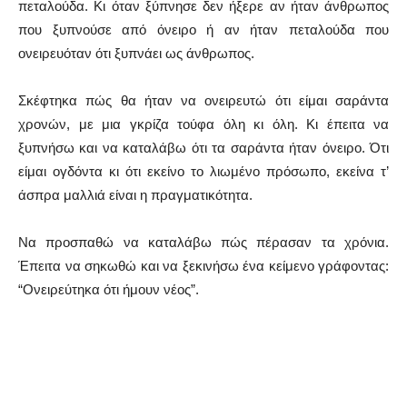
πεταλούδα. Κι όταν ξύπνησε δεν ήξερε αν ήταν άνθρωπος
που ξυπνούσε από όνειρο ή αν ήταν πεταλούδα που
ονειρευόταν ότι ξυπνάει ως άνθρωπος.
Σκέφτηκα πώς θα ήταν να ονειρευτώ ότι είμαι σαράντα
χρονών, με μια γκρίζα τούφα όλη κι όλη. Κι έπειτα να
ξυπνήσω και να καταλάβω ότι τα σαράντα ήταν όνειρο. Ότι
είμαι ογδόντα κι ότι εκείνο το λιωμένο πρόσωπο, εκείνα τ’
άσπρα μαλλιά είναι η πραγματικότητα.
Να προσπαθώ να καταλάβω πώς πέρασαν τα χρόνια.
Έπειτα να σηκωθώ και να ξεκινήσω ένα κείμενο γράφοντας:
“Ονειρεύτηκα ότι ήμουν νέος”.