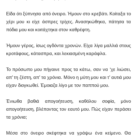
Είδα ότι ξύπνησα από όνειρο. Ήμουν στο κρεβάτι. Κοίταξα το
χέρι μου κι είχε άσπρες τρίχες. Ανασηκώθηκα, πάτησα τα
πόδια μου και κοιτάχτηκα στον καθρέφτη.
Ήμουν γέρος, ίσως ογδόντα χρονών. Είχα λίγα μαλλιά στους
κροτάφους, κάτασπρα, και λεκιασμένη καράφλα.
Το πρόσωπο μου πήγαινε προς τα κάτω, σαν να ‘χε λιώσει,
απ’ τη ζέστη, απ’ τα χρόνια. Μόνο η μύτη μου και τ’ αυτιά μου
είχαν διογκωθεί. Έμοιαζα λίγο με τον παππού μου.
Ένιωθα βαθιά απογοήτευση, καθόλου σοφία, μόνο
απογοήτευση, βλέποντας τον εαυτό μου. Πώς είχαν περάσει
τα χρόνια;
Μέσα στο όνειρο σκέφτηκα να γράψω ένα κείμενο. Θα