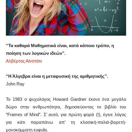
“Τα καθαρά Μαθηματικά είναι, κατά κάποιο τρόπο, η
ποίηση των λογικών ιδεών”.
Αλβέρτος Αϊνστάιν
“Η Άλγεβρα είναι η μεταφυσική της αριθμητικής”.
John Ray
Το 1983 ο ψυχολόγος Howard Gardner έκανε ένα μεγάλο
δώρο στην ανθρωπότητα, δημοσιεύοντας το βιβλίο του
“Frames of Mind”. Σ’ αυτό, για πρώτη φορά (!), έγινε λόγος
για κάτι παραπάνω απ’ τη κλασική-παλιά-βαρετή-
μονοκόμματη ευφυΐα.