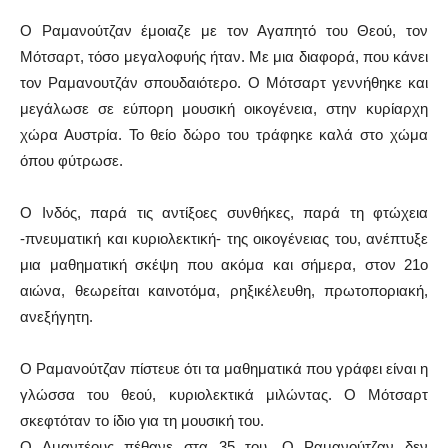
Ο Ραμανούτζαν έμοιαζε με τον Αγαπητό του Θεού, τον
Μότσαρτ, τόσο μεγαλοφυής ήταν. Με μια διαφορά, που κάνει
τον Ραμανουτζάν σπουδαιότερο. Ο Μότσαρτ γεννήθηκε και
μεγάλωσε σε εύπορη μουσική οικογένεια, στην κυρίαρχη
χώρα Αυστρία. Το θείο δώρο του τράφηκε καλά στο χώμα
όπου φύτρωσε.
Ο Ινδός, παρά τις αντίξοες συνθήκες, παρά τη φτώχεια
-πνευματική και κυριολεκτική- της οικογένειας του, ανέπτυξε
μια μαθηματική σκέψη που ακόμα και σήμερα, στον 21ο
αιώνα, θεωρείται καινοτόμα, ρηξικέλευθη, πρωτοποριακή,
ανεξήγητη.
Ο Ραμανούτζαν πίστευε ότι τα μαθηματικά που γράφει είναι η
γλώσσα του θεού, κυριολεκτικά μιλώντας. Ο Μότσαρτ
σκεφτόταν το ίδιο για τη μουσική του.
Ο Αμαντέους πέθανε στα 35 του. Ο Ραμανούτζαν δεν