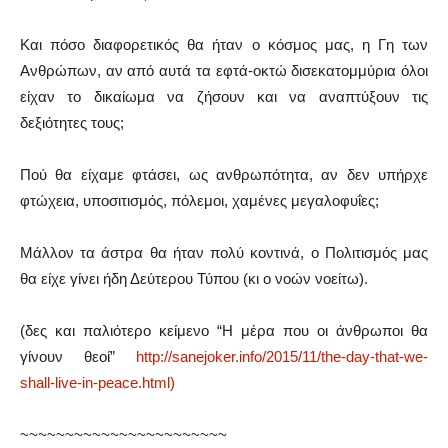
Και πόσο διαφορετικός θα ήταν ο κόσμος μας, η Γη των
Ανθρώπων, αν από αυτά τα εφτά-οκτώ δισεκατομμύρια όλοι
είχαν το δικαίωμα να ζήσουν και να αναπτύξουν τις
δεξιότητες τους;
Πού θα είχαμε φτάσει, ως ανθρωπότητα, αν δεν υπήρχε
φτώχεια, υποσιτισμός, πόλεμοι, χαμένες μεγαλοφυΐες;
Μάλλον τα άστρα θα ήταν πολύ κοντινά, ο Πολιτισμός μας
θα είχε γίνει ήδη Δεύτερου Τύπου (κι ο νοών νοείτω).
(δες και παλιότερο κείμενο “Η μέρα που οι άνθρωποι θα
γίνουν θεοί”
http://sanejoker.info/2015/11/the-day-that-we-
shall-live-in-peace.html)
~~~~~~~~~~~~~~~~~~~~~~~