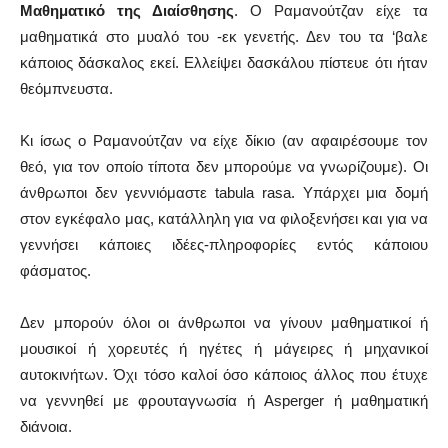
Μαθηματικό της Διαίσθησης
. Ο Ραμανούτζαν είχε τα
μαθηματικά στο μυαλό του -εκ γενετής. Δεν του τα ‘βαλε
κάποιος δάσκαλος εκεί. Ελλείψει δασκάλου πίστευε ότι ήταν
θεόμπνευστα.
Κι ίσως ο Ραμανούτζαν να είχε δίκιο (αν αφαιρέσουμε τον
θεό, για τον οποίο τίποτα δεν μπορούμε να γνωρίζουμε). Οι
άνθρωποι δεν γεννιόμαστε tabula rasa. Υπάρχει μια δομή
στον εγκέφαλο μας, κατάλληλη για να φιλοξενήσει και για να
γεννήσει κάποιες ιδέες-πληροφορίες εντός κάποιου
φάσματος.
Δεν μπορούν όλοι οι άνθρωποι να γίνουν μαθηματικοί ή
μουσικοί ή χορευτές ή ηγέτες ή μάγειρες ή μηχανικοί
αυτοκινήτων. Όχι τόσο καλοί όσο κάποιος άλλος που έτυχε
να γεννηθεί με φρουταγνωσία ή Asperger ή μαθηματική
διάνοια.