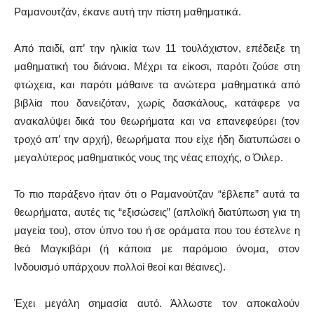
Ραμανουτζάν, έκανε αυτή την πίστη μαθηματικά.
Από παιδί, απ’ την ηλικία των 11 τουλάχιστον, επέδειξε τη
μαθηματική του διάνοια. Μέχρι τα είκοσι, παρότι ζούσε στη
φτώχεια, και παρότι μάθαινε τα ανώτερα μαθηματικά από
βιβλία που δανειζόταν, χωρίς δασκάλους, κατάφερε να
ανακαλύψει δικά του θεωρήματα και να επανεφεύρει (τον
τροχό απ’ την αρχή), θεωρήματα που είχε ήδη διατυπώσει ο
μεγαλύτερος μαθηματικός νους της νέας εποχής, ο Όιλερ.
Το πιο παράξενο ήταν ότι ο Ραμανούτζαν “έβλεπε” αυτά τα
θεωρήματα, αυτές τις “εξισώσεις” (απλοϊκή διατύπωση για τη
μαγεία του), στον ύπνο του ή σε οράματα που του έστελνε η
θεά Μαγκιβάρι (ή κάποια με παρόμοιο όνομα, στον
Ινδουισμό υπάρχουν πολλοί θεοί και θέαινες).
Έχει μεγάλη σημασία αυτό. Άλλωστε τον αποκαλούν