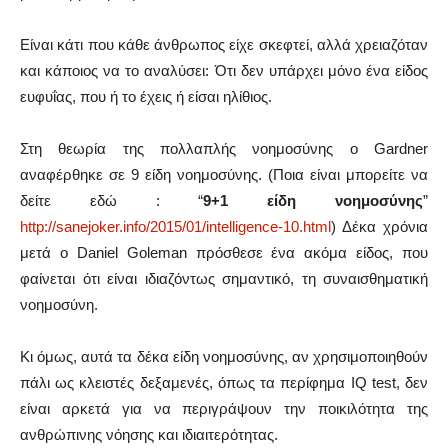
Είναι κάτι που κάθε άνθρωπος είχε σκεφτεί, αλλά χρειαζόταν
και κάποιος να το αναλύσει: Ότι δεν υπάρχει μόνο ένα είδος
ευφυΐας, που ή το έχεις ή είσαι ηλίθιος.
Στη θεωρία της πολλαπλής νοημοσύνης ο Gardner
αναφέρθηκε σε 9 είδη νοημοσύνης. (Ποια είναι μπορείτε να
δείτε εδώ : “
9+1 είδη νοημοσύνης
”
http://sanejoker.info/2015/01/intelligence-10.html
) Δέκα χρόνια
μετά ο Daniel Goleman πρόσθεσε ένα ακόμα είδος, που
φαίνεται ότι είναι ιδιαζόντως σημαντικό, τη συναισθηματική
νοημοσύνη.
Κι όμως, αυτά τα δέκα είδη νοημοσύνης, αν χρησιμοποιηθούν
πάλι ως κλειστές δεξαμενές, όπως τα περίφημα IQ test, δεν
είναι αρκετά για να περιγράψουν την ποικιλότητα της
ανθρώπινης νόησης και ιδιαιτερότητας.