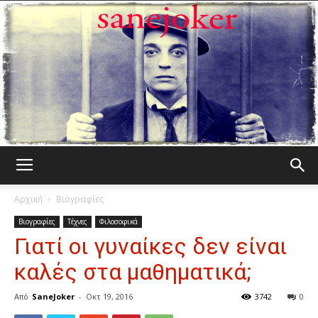
Γελωτοποιός
Αρχική
Βιογραφίες
Βιογραφίες
Τέχνες
Φιλοσοφικά
Γιατί οι γυναίκες δεν είναι
καλές στα μαθηματικά;
Από
SaneJoker
-
Οκτ 19, 2016
3742
0