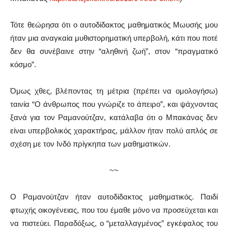
Τότε θεώρησα ότι ο αυτοδίδακτος μαθηματικός Μωυσής μου
ήταν μια αναγκαία μυθιστορηματική υπερβολή, κάτι που ποτέ
δεν θα συνέβαινε στην “αληθινή ζωή”, στον “πραγματικό
κόσμο”.
Όμως χθες, βλέποντας τη μέτρια (πρέπει να ομολογήσω)
ταινία “Ο άνθρωπος που γνώριζε το άπειρο”, και ψάχνοντας
ξανά για τον Ραμανούτζαν, κατάλαβα ότι ο Μπακάνας δεν
είναι υπερβολικός χαρακτήρας, μάλλον ήταν πολύ απλός σε
σχέση με τον Ινδό πρίγκηπα των μαθηματικών.
~~
Ο Ραμανούτζαν ήταν αυτοδίδακτος μαθηματικός. Παιδί
φτωχής οικογένειας, που του έμαθε μόνο να προσεύχεται και
να πιστεύει. Παραδόξως, ο “μεταλλαγμένος” εγκέφαλος του