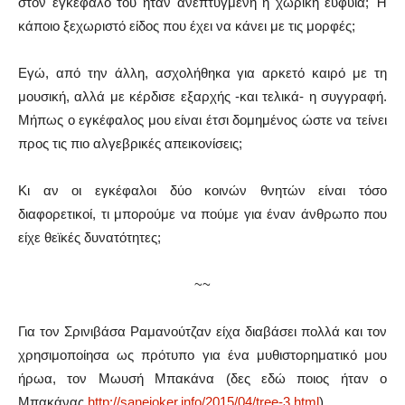
στον εγκέφαλο του ήταν ανεπτυγμένη η χωρική ευφυΐα; Ή
κάποιο ξεχωριστό είδος που έχει να κάνει με τις μορφές;
Εγώ, από την άλλη, ασχολήθηκα για αρκετό καιρό με τη
μουσική, αλλά με κέρδισε εξαρχής -και τελικά- η συγγραφή.
Μήπως ο εγκέφαλος μου είναι έτσι δομημένος ώστε να τείνει
προς τις πιο αλγεβρικές απεικονίσεις;
Κι αν οι εγκέφαλοι δύο κοινών θνητών είναι τόσο
διαφορετικοί, τι μπορούμε να πούμε για έναν άνθρωπο που
είχε θεϊκές δυνατότητες;
~~
Για τον Σρινιβάσα Ραμανούτζαν είχα διαβάσει πολλά και τον
χρησιμοποίησα ως πρότυπο για ένα μυθιστορηματικό μου
ήρωα, τον Μωυσή Μπακάνα (δες εδώ ποιος ήταν ο
Μπακάνας
http://sanejoker.info/2015/04/tree-3.html
)