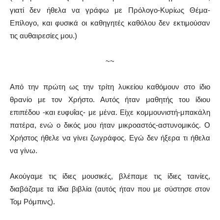
γιατί δεν ήθελα να γράφω με Πρόλογο-Κυρίως Θέμα-
Επίλογο, και φυσικά οι καθηγητές καθόλου δεν εκτιμούσαν
τις αυθαιρεσίες μου.)
~~
Από την πρώτη ως την τρίτη λυκείου καθόμουν στο ίδιο
θρανίο με τον Χρήστο. Αυτός ήταν μαθητής του ίδιου
επιπέδου -και ευφυΐας- με μένα. Είχε κομμουνιστή-μπακάλη
πατέρα, ενώ ο δικός μου ήταν μικροαστός-αστυνομικός. Ο
Χρήστος ήθελε να γίνει ζωγράφος. Εγώ δεν ήξερα τι ήθελα
να γίνω.
Ακούγαμε τις ίδιες μουσικές, βλέπαμε τις ίδιες ταινίες,
διαβάζαμε τα ίδια βιβλία (αυτός ήταν που με σύστησε στον
Τομ Ρόμπινς).