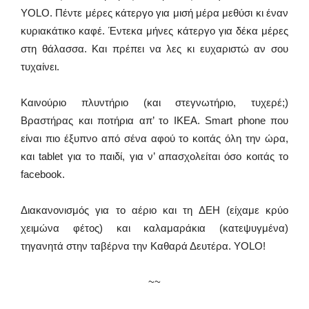
YOLO. Πέντε μέρες κάτεργο για μισή μέρα μεθύσι κι έναν
κυριακάτικο καφέ. Έντεκα μήνες κάτεργο για δέκα μέρες
στη θάλασσα. Και πρέπει να λες κι ευχαριστώ αν σου
τυχαίνει.
Καινούριο πλυντήριο (και στεγνωτήριο, τυχερέ;)
Βραστήρας και ποτήρια απ’ το ΙΚΕΑ. Smart phone που
είναι πιο έξυπνο από σένα αφού το κοιτάς όλη την ώρα,
και tablet για το παιδί, για ν’ απασχολείται όσο κοιτάς το
facebook.
Διακανονισμός για το αέριο και τη ΔΕΗ (είχαμε κρύο
χειμώνα φέτος) και καλαμαράκια (κατεψυγμένα)
τηγανητά στην ταβέρνα την Καθαρά Δευτέρα. YOLO!
~~