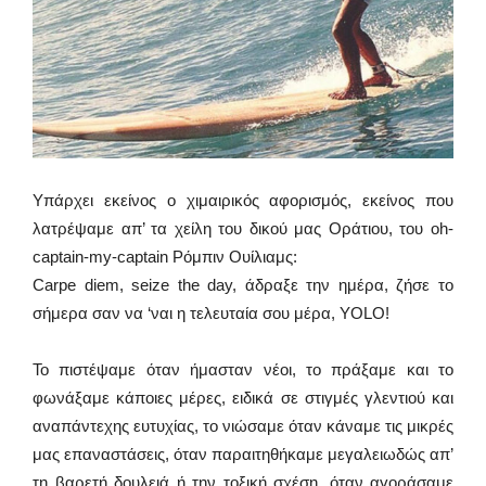
Υπάρχει εκείνος ο χιμαιρικός αφορισμός, εκείνος που
λατρέψαμε απ’ τα χείλη του δικού μας Οράτιου, του oh-
captain-my-captain Ρόμπιν Ουίλιαμς:
Carpe diem, seize the day, άδραξε την ημέρα, ζήσε το
σήμερα σαν να ‘ναι η τελευταία σου μέρα, YOLO!
Το πιστέψαμε όταν ήμασταν νέοι, το πράξαμε και το
φωνάξαμε κάποιες μέρες, ειδικά σε στιγμές γλεντιού και
αναπάντεχης ευτυχίας, το νιώσαμε όταν κάναμε τις μικρές
μας επαναστάσεις, όταν παραιτηθήκαμε μεγαλειωδώς απ’
τη βαρετή δουλειά ή την τοξική σχέση, όταν αγοράσαμε