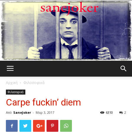
Γελωτοποιός
Αρχική
Φιλοσοφικά
Φιλοσοφικά
Carpe fuckin’ diem
Από
SaneJoker
-
Μαρ 3, 2017
6310
2