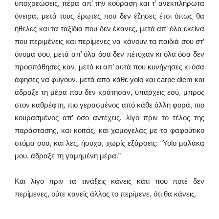
υποχρεώσεις, πέρα απ’ την κούραση και τ’ ανεκπλήρωτα
όνειρα, μετά τους έρωτες που δεν έζησες έτσι όπως θα
ήθελες και τα ταξίδια που δεν έκανες, μετά απ’ όλα εκείνα
που περιμένεις και περίμενες να κάνουν τα παιδιά σου στ’
όνομα σου, μετά απ’ όλα όσα δεν πέτυχαν κι όλα όσα δεν
προσπάθησες καν, μετά κι απ’ αυτά που κυνήγησες κι όσα
άφησες να φύγουν, μετά από κάθε yolo και carpe diem και
άδραξε τη μέρα που δεν κράτησαν, υπάρχεις εσύ, μπρος
στον καθρέφτη, πιο γερασμένος από κάθε άλλη φορά, πιο
κουρασμένος απ’ όσο αντέχεις, λίγο πριν το τέλος της
παράστασης, και κοιτάς, και χαμογελάς με το φαφούτικο
στόμα σου, και λες, ήσυχα, χωρίς εξάρσεις: “Yolo μαλάκα
μου, άδραξε τη γαμημένη μέρα.”
Και λίγο πριν τα τινάξεις κάνεις κάτι που ποτέ δεν
περίμενες, ούτε κανείς άλλος το περίμενε, ότι θα κάνεις.