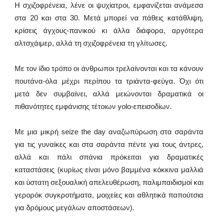
Η σχιζοφρένεια, λένε οι ψυχίατροι, εμφανίζεται ανάμεσα
στα 20 και στα 30. Μετά μπορεί να πάθεις κατάθλιψη,
κρίσεις άγχους-πανικού κι άλλα διάφορα, αργότερα
αλτσχάιμερ, αλλά τη σχιζοφρένεια τη γλίτωσες.
Με τον ίδιο τρόπο οι άνθρωποι τρελαίνονται και τα κάνουν
πουτάνα-όλα μέχρι περίπου τα τριάντα-φεύγα. Όχι ότι
μετά δεν συμβαίνει, αλλά μειώνονται δραματικά οι
πιθανότητες εμφάνισης τέτοιων yolo-επεισοδίων.
Με μια μικρή seize the day αναζωπύρωση στα σαράντα
για τις γυναίκες και στα σαράντα πέντε για τους άντρες,
αλλά και πάλι σπάνια πρόκειται για δραματικές
καταστάσεις (κυρίως είναι μόνο βαμμένα κόκκινα μαλλιά
και ύστατη σεξουαλική απελευθέρωση, παλιμπαιδισμοί και
γερορόκ συγκροτήματα, μοιχείες και αθλητικά παπούτσια
για δρόμους μεγάλων αποστάσεων).