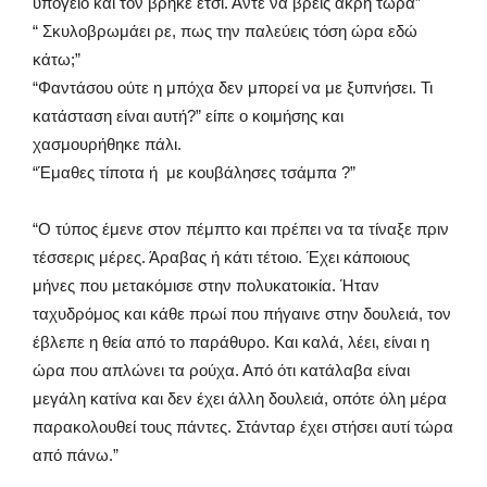
υπόγειο και τον βρήκε έτσι. Άντε να βρεις άκρη τώρα”
“ Σκυλοβρωμάει ρε, πως την παλεύεις τόση ώρα εδώ
κάτω;”
“Φαντάσου ούτε η μπόχα δεν μπορεί να με ξυπνήσει. Τι
κατάσταση είναι αυτή?” είπε ο κοιμήσης και
χασμουρήθηκε πάλι.
“Έμαθες τίποτα ή με κουβάλησες τσάμπα ?”
“Ο τύπος έμενε στον πέμπτο και πρέπει να τα τίναξε πριν
τέσσερις μέρες. Άραβας ή κάτι τέτοιο. Έχει κάποιους
μήνες που μετακόμισε στην πολυκατοικία. Ήταν
ταχυδρόμος και κάθε πρωί που πήγαινε στην δουλειά, τον
έβλεπε η θεία από το παράθυρο. Και καλά, λέει, είναι η
ώρα που απλώνει τα ρούχα. Από ότι κατάλαβα είναι
μεγάλη κατίνα και δεν έχει άλλη δουλειά, οπότε όλη μέρα
παρακολουθεί τους πάντες. Στάνταρ έχει στήσει αυτί τώρα
από πάνω.”