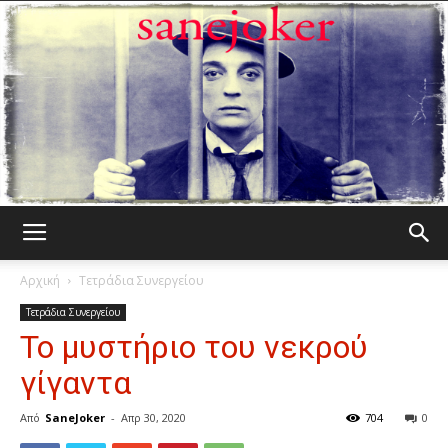
Γελωτοποιός
Αρχική
Τετράδια Συνεργείου
Τετράδια Συνεργείου
Το μυστήριο του νεκρού
γίγαντα
Από
SaneJoker
-
Απρ 30, 2020
704
0