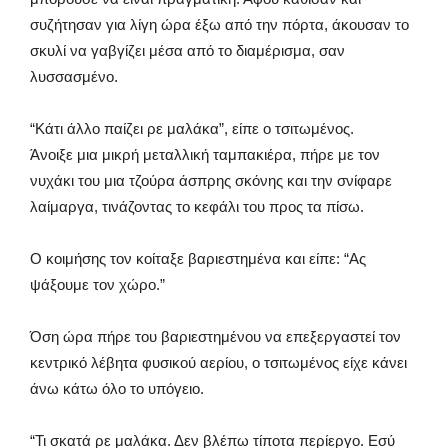
συζήτησαν για λίγη ώρα έξω από την πόρτα, άκουσαν το
σκυλί να γαβγίζει μέσα από το διαμέρισμα, σαν
λυσσασμένο.
“Κάτι άλλο παίζει ρε μαλάκα”, είπε ο τσιτωμένος.
Άνοιξε μια μικρή μεταλλική ταμπακιέρα, πήρε με τον
νυχάκι του μια τζούρα άσπρης σκόνης και την σνίφαρε
λαίμαργα, τινάζοντας το κεφάλι του προς τα πίσω.
Ο κοιμήσης τον κοίταξε βαριεστημένα και είπε: “Ας
ψάξουμε τον χώρο.”
Όση ώρα πήρε του βαριεστημένου να επεξεργαστεί τον
κεντρικό λέβητα φυσικού αερίου, ο τσιτωμένος είχε κάνει
άνω κάτω όλο το υπόγειο.
“Τι σκατά ρε μαλάκα. Δεν βλέπω τίποτα περίεργο. Εσύ