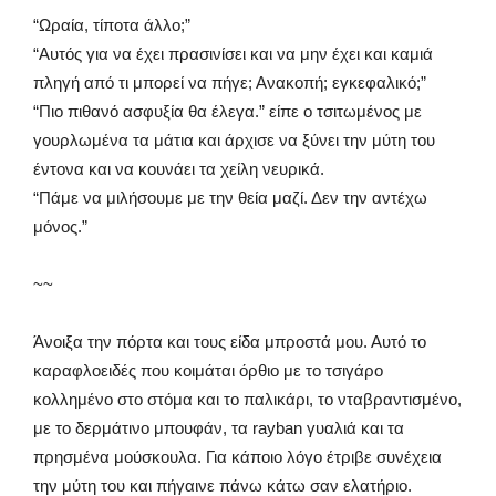
“Ωραία, τίποτα άλλο;”
“Αυτός για να έχει πρασινίσει και να μην έχει και καμιά
πληγή από τι μπορεί να πήγε; Ανακοπή; εγκεφαλικό;”
“Πιο πιθανό ασφυξία θα έλεγα.” είπε ο τσιτωμένος με
γουρλωμένα τα μάτια και άρχισε να ξύνει την μύτη του
έντονα και να κουνάει τα χείλη νευρικά.
“Πάμε να μιλήσουμε με την θεία μαζί. Δεν την αντέχω
μόνος.”
~~
Άνοιξα την πόρτα και τους είδα μπροστά μου. Αυτό το
καραφλοειδές που κοιμάται όρθιο με το τσιγάρο
κολλημένο στο στόμα και το παλικάρι, το νταβραντισμένο,
με το δερμάτινο μπουφάν, τα rayban γυαλιά και τα
πρησμένα μούσκουλα. Για κάποιο λόγο έτριβε συνέχεια
την μύτη του και πήγαινε πάνω κάτω σαν ελατήριο.