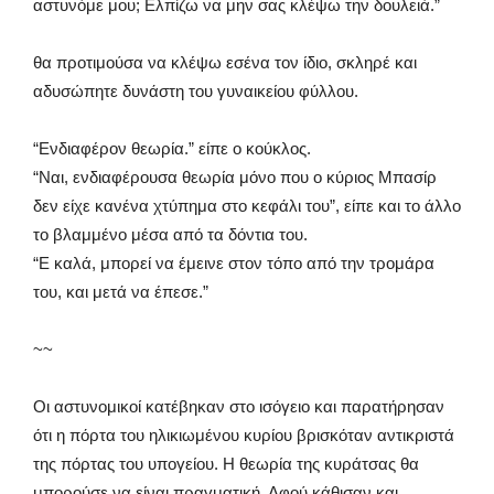
αστυνόμε μου; Ελπίζω να μην σας κλέψω την δουλειά.”
θα προτιμούσα να κλέψω εσένα τον ίδιο, σκληρέ και
αδυσώπητε δυνάστη του γυναικείου φύλλου.
“Ενδιαφέρον θεωρία.” είπε ο κούκλος.
“Ναι, ενδιαφέρουσα θεωρία μόνο που ο κύριος Μπασίρ
δεν είχε κανένα χτύπημα στο κεφάλι του”, είπε και το άλλο
το βλαμμένο μέσα από τα δόντια του.
“Ε καλά, μπορεί να έμεινε στον τόπο από την τρομάρα
του, και μετά να έπεσε.”
~~
Οι αστυνομικοί κατέβηκαν στο ισόγειο και παρατήρησαν
ότι η πόρτα του ηλικιωμένου κυρίου βρισκόταν αντικριστά
της πόρτας του υπογείου. Η θεωρία της κυράτσας θα
μπορούσε να είναι πραγματική. Αφού κάθισαν και