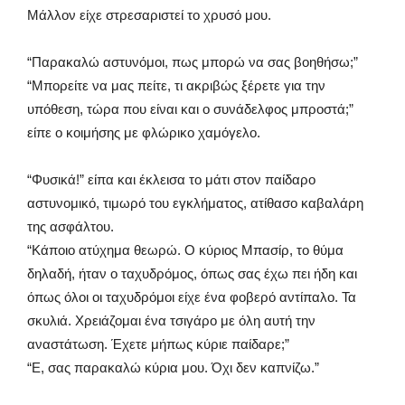
Μάλλον είχε στρεσαριστεί το χρυσό μου.
“Παρακαλώ αστυνόμοι, πως μπορώ να σας βοηθήσω;”
“Μπορείτε να μας πείτε, τι ακριβώς ξέρετε για την
υπόθεση, τώρα που είναι και ο συνάδελφος μπροστά;”
είπε ο κοιμήσης με φλώρικο χαμόγελο.
“Φυσικά!” είπα και έκλεισα το μάτι στον παίδαρο
αστυνομικό, τιμωρό του εγκλήματος, ατίθασο καβαλάρη
της ασφάλτου.
“Κάποιο ατύχημα θεωρώ. Ο κύριος Μπασίρ, το θύμα
δηλαδή, ήταν ο ταχυδρόμος, όπως σας έχω πει ήδη και
όπως όλοι οι ταχυδρόμοι είχε ένα φοβερό αντίπαλο. Τα
σκυλιά. Χρειάζομαι ένα τσιγάρο με όλη αυτή την
αναστάτωση. Έχετε μήπως κύριε παίδαρε;”
“Ε, σας παρακαλώ κύρια μου. Όχι δεν καπνίζω.”