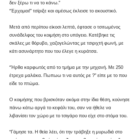
δεν ξέρω τι να το κάνω.”
“Έρχομαι!” τσίριξε και αμέσως έκλεισε το ακουστικό.
Μετά από περίπου είκοσι λεπτά, έφτασε ο τσιτωμένος
συνάδελφος του κοιμήση στο υπόγειο. Κατέβηκε τις
σκάλες με θόρυβο, χαζογελώντας με τσιριχτή φωνή, με
κάτι ασυνάρτητο που του έλεγε η κυράτσα.
“Ήρθα καρφωτός από το τμήμα με την μηχανή. Με 250
έτρεχα μαλάκα. Πωπωω τι να αυτός ρε ?” είπε με το που
είδε το πτώμα.
Ο κοιμήσης που βρισκόταν ακόμα στην ίδια θέση, κούνησε
πάνω κάτω αργά το κεφάλι του, σαν να ήθελε να
λιβανίσει τον χώρο με το τσιγάρο που είχε στο στόμα του.
“Γάμησε τα. Η θεία λέει, ότι την τράβηξε η μυρωδιά στο