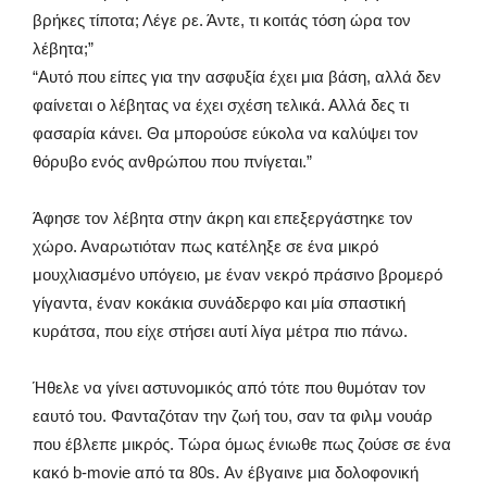
βρήκες τίποτα; Λέγε ρε. Άντε, τι κοιτάς τόση ώρα τον
λέβητα;”
“Αυτό που είπες για την ασφυξία έχει μια βάση, αλλά δεν
φαίνεται ο λέβητας να έχει σχέση τελικά. Αλλά δες τι
φασαρία κάνει. Θα μπορούσε εύκολα να καλύψει τον
θόρυβο ενός ανθρώπου που πνίγεται.”
Άφησε τον λέβητα στην άκρη και επεξεργάστηκε τον
χώρο. Αναρωτιόταν πως κατέληξε σε ένα μικρό
μουχλιασμένο υπόγειο, με έναν νεκρό πράσινο βρομερό
γίγαντα, έναν κοκάκια συνάδερφο και μία σπαστική
κυράτσα, που είχε στήσει αυτί λίγα μέτρα πιο πάνω.
Ήθελε να γίνει αστυνομικός από τότε που θυμόταν τον
εαυτό του. Φανταζόταν την ζωή του, σαν τα φιλμ νουάρ
που έβλεπε μικρός. Τώρα όμως ένιωθε πως ζούσε σε ένα
κακό b-movie από τα 80s. Αν έβγαινε μια δολοφονική