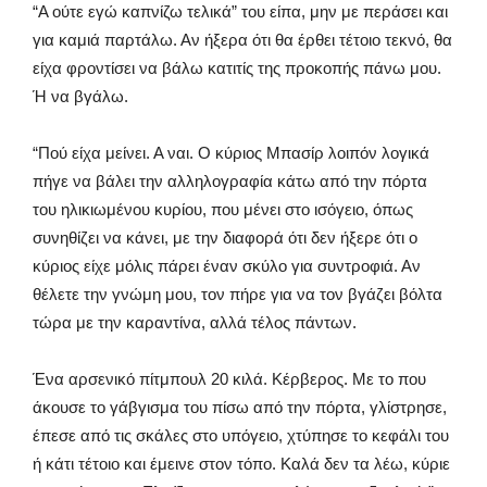
“Α ούτε εγώ καπνίζω τελικά” του είπα, μην με περάσει και
για καμιά παρτάλω. Αν ήξερα ότι θα έρθει τέτοιο τεκνό, θα
είχα φροντίσει να βάλω κατιτίς της προκοπής πάνω μου.
Ή να βγάλω.
“Πού είχα μείνει. Α ναι. Ο κύριος Μπασίρ λοιπόν λογικά
πήγε να βάλει την αλληλογραφία κάτω από την πόρτα
του ηλικιωμένου κυρίου, που μένει στο ισόγειο, όπως
συνηθίζει να κάνει, με την διαφορά ότι δεν ήξερε ότι ο
κύριος είχε μόλις πάρει έναν σκύλο για συντροφιά. Αν
θέλετε την γνώμη μου, τον πήρε για να τον βγάζει βόλτα
τώρα με την καραντίνα, αλλά τέλος πάντων.
Ένα αρσενικό πίτμπουλ 20 κιλά. Κέρβερος. Με το που
άκουσε το γάβγισμα του πίσω από την πόρτα, γλίστρησε,
έπεσε από τις σκάλες στο υπόγειο, χτύπησε το κεφάλι του
ή κάτι τέτοιο και έμεινε στον τόπο. Καλά δεν τα λέω, κύριε