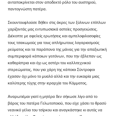
ανταποκρίνεται στον αποδεκτό ρόλο του αυστηρού,
παντογνώστη πατέρα.
Σκουντουφλούσε δήθεν στις άκρες των ξύλινων επίπλων
χαρίζοντάς μας εντυπωσιακά αστείες προσγειώσεις.
Διέκοπτε με αφελείς ερωτήσεις και αμπελοφιλοσοφίες
τους τσακωμούς για τους απλήρωτους λογαριασμούς
ρεύματος και τα παράπονα της μάνας για την απαξιωτική
συμπεριφορά κάποιων γειτόνων, που την έβλεπαν ως
καθαρίστρια και όχι ως αστέρι του καλλιτεχνικού
στερεώματος, που για χάρη της κάποιοι Σύντροφοι
έχασαν όχι μόνο το μυαλό αλλά και την ευκαιρία μιας
καλύτερης τύχης στην ιεραρχία του Κόμματος.
Αναρωτιέμαι γιατί η μητέρα δεν σήκωσε λίγο από το
βάρος του πατέρα Γελωτοποιού, που είχε χάσει το θρασύ
νεανικό γέλιο του τσίρκου και αναγκάστηκε κι αυτός να