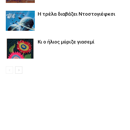
Η τρέλα διαβάζει Ντοστογιέφκσι
Κι ο ήλιος μύριζε γιασεμί