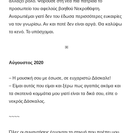
αλλάξει ρόλο. Φορούσε στη νέα πια πατρίδα το
προσωπείο του αφελούς βοηθού Νεκροθάφτη.
Αναρωτιέμαι γιατί δεν του έδωσα περισσότερες ευκαιρίες
να τον γνωρίσω. Αν και ποτέ δεν είναι αργά. Θα καλύψω
το κενό. Το υπόσχομαι.
※
Αύγουστος 2020
– Η μουσική σου με έσωσε, σε ευχαριστώ Δάσκαλε!
– Είμαι αυτός που είμαι και ξέρω πως αγαπάς ακόμα και
τα σκοτεινά κομμάτια μου γιατί είναι τα δικά σου, είπε ο
νεκρός Δάσκαλος.
~~~~
Όλες οι συναντήσεις έρχονται τη στιγμή που πρέπει μου