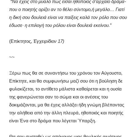
“Να έχεις στο μυαλό πως είσαι ηθοποιός σ’αρχαίο δράμα-
που ο ποιητής ορίζει αν το θέλει σύντομο,ή μεγάλο… Γιατί
η δική σου δουλειά είναι να παίξεις καλά τον ρόλο που σου
έδωσε· η επιλογή του ρόλου είναι δουλειά εκείνου.”
(Επίκτητος,
Ἐγχειρίδιον 17)
~~
Ξέρω πως θα σε συναντήσω του χρόνου τον Αύγουστο,
Επίκτητε, και θα συμφωνήσω μαζί σου ότι η βούληση δε
φυλακίζεται, το αντίθετο μάλιστα καθαίρεται και η ουσία
της φανερώνεται σαν το σώμα και οι ανέσεις του
δοκιμάζονται, μα θα έχεις αλλάξει ήδη γνώμη βλέποντας
την αλήθεια από την άλλη πλευρά, ηθοποιός και ποιητής
είναι Ένα στο δράμα που λέγεται Ύπαρξη.
Θα σου συστηθώ ως απόγονος μιας θρυλικής αιμάτινης