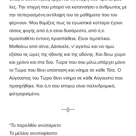
λες. Την στιγμή που μπορεί να κατανοήσει ο άνθρωπος με
την πεπερασμένη αντίληψη του τα μαθήματα που του
φέρνουν. Μου θυμίζεις πως τα εγωιστικά κύτταρα έχουν
τάσεις φυγής από ό,τι είναι δυσάρεστο, από ό,τι
προϋποθέτει έντονη προσπάθεια. Είναι τεμπέλικα.
Μαθαίνω από σένα, Δάσκαλε, ν’ αγαπώ και να τιμώ
εξίσου τις ώρες της ηδονής και της οδύνης. Και δίνω χώρο
και χρόνο και στα δύο. Τώρα που σου μιλώ,υπάρχει μόνο
το Τώρα που δίνει υπόσταση και νόημα σε κάθε Τότε. Ο
Αύγουστος του Τώρα δίνει νόημα σε κάθε Αύγουστο που
προηγήθηκε. Και ό,τι σου ιστορώ είναι παλινδρομικό,
φιλτραρισμένο.
~~{}~~
“Το παρελθόν ανύπαρκτο
Το μέλλον ανυποψίαστο