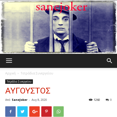
Γελωτοποιός
Αρχική
Τετράδια Συνεργείου
Τετράδια Συνεργείου
ΑΥΓΟΥΣΤΟΣ
Από
SaneJoker
-
Αυγ 8, 2020
1260
0