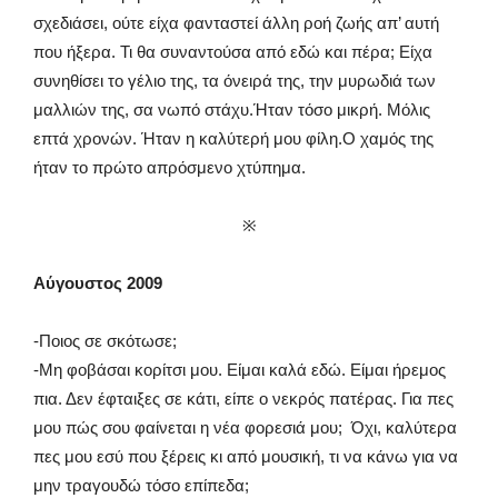
σχεδιάσει, ούτε είχα φανταστεί άλλη ροή ζωής απ’ αυτή
που ήξερα. Τι θα συναντούσα από εδώ και πέρα; Είχα
συνηθίσει το γέλιο της, τα όνειρά της, την μυρωδιά των
μαλλιών της, σα νωπό στάχυ.Ήταν τόσο μικρή. Μόλις
επτά χρονών. Ήταν η καλύτερή μου φίλη.Ο χαμός της
ήταν το πρώτο απρόσμενο χτύπημα.
※
Αύγουστος 2009
-Ποιος σε σκότωσε;
-Μη φοβάσαι κορίτσι μου. Είμαι καλά εδώ. Είμαι ήρεμος
πια. Δεν έφταιξες σε κάτι, είπε ο νεκρός πατέρας. Για πες
μου πώς σου φαίνεται η νέα φορεσιά μου; Όχι, καλύτερα
πες μου εσύ που ξέρεις κι από μουσική, τι να κάνω για να
μην τραγουδώ τόσο επίπεδα;