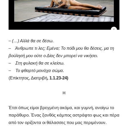
– (…) Αλλά θα σε δέσω.
–
Άνθρωπε τι λες; Εμένα; Το πόδι μου θα δέσεις,
μα
τη
βούλησή
μου ούτε ο Δίας
δε
ν
μπορεί να νικήσει.
– Στη φυλακή θα σε κλείσω.
– Το φθαρτό μονάχα σώμα.
(Επίκτητος, Διατριβή
, 1.1.23-24)
※
Έτσι όπως είμαι βρεγμένη ακόμα, και γυμνή, ανοίγω το
παράθυρο. Ένας ξανθός κάμπος αστράφτει φως και πέρα
από τον ορίζοντα οι θάλασσες που μας περιμένουν.