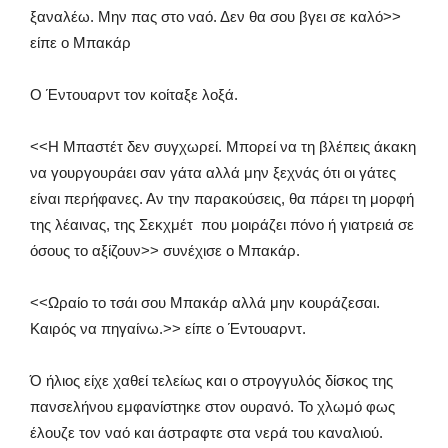
ξαναλέω. Μην πας στο ναό. Δεν θα σου βγει σε καλό>>
είπε ο Μπακάρ
Ο Έντουαρντ τον κοίταξε λοξά.
<<Η Μπαστέτ δεν συγχωρεί. Μπορεί να τη βλέπεις άκακη
να γουργουράει σαν γάτα αλλά μην ξεχνάς ότι οι γάτες
είναι περήφανες. Αν την παρακούσεις, θα πάρει τη μορφή
της λέαινας, της Σεκχμέτ που μοιράζει πόνο ή γιατρειά σε
όσους το αξίζουν>> συνέχισε ο Μπακάρ.
<<Ωραίο το τσάι σου Μπακάρ αλλά μην κουράζεσαι.
Καιρός να πηγαίνω.>> είπε ο Έντουαρντ.
Ό ήλιος είχε χαθεί τελείως και ο στρογγυλός δίσκος της
πανσελήνου εμφανίστηκε στον ουρανό. Το χλωμό φως
έλουζε τον ναό και άστραφτε στα νερά του καναλιού.