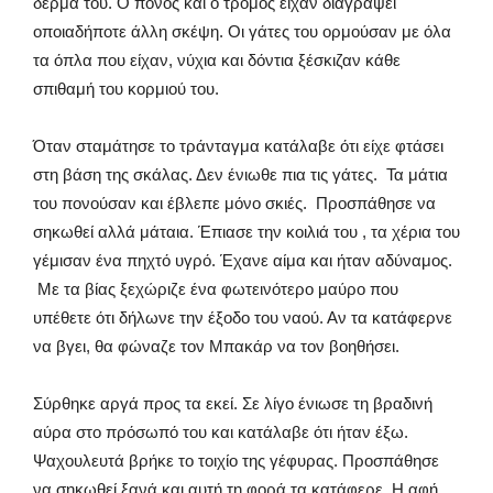
δέρμα του. Ο πόνος και ο τρόμος είχαν διαγράψει
οποιαδήποτε άλλη σκέψη. Οι γάτες του ορμούσαν με όλα
τα όπλα που είχαν, νύχια και δόντια ξέσκιζαν κάθε
σπιθαμή του κορμιού του.
Όταν σταμάτησε το τράνταγμα κατάλαβε ότι είχε φτάσει
στη βάση της σκάλας. Δεν ένιωθε πια τις γάτες. Τα μάτια
του πονούσαν και έβλεπε μόνο σκιές. Προσπάθησε να
σηκωθεί αλλά μάταια. Έπιασε την κοιλιά του , τα χέρια του
γέμισαν ένα πηχτό υγρό. Έχανε αίμα και ήταν αδύναμος.
Με τα βίας ξεχώριζε ένα φωτεινότερο μαύρο που
υπέθετε ότι δήλωνε την έξοδο του ναού. Αν τα κατάφερνε
να βγει, θα φώναζε τον Μπακάρ να τον βοηθήσει.
Σύρθηκε αργά προς τα εκεί. Σε λίγο ένιωσε τη βραδινή
αύρα στο πρόσωπό του και κατάλαβε ότι ήταν έξω.
Ψαχουλευτά βρήκε το τοιχίο της γέφυρας. Προσπάθησε
να σηκωθεί ξανά και αυτή τη φορά τα κατάφερε. Η αφή