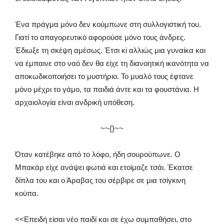
Ένα πράγμα μόνο δεν κούμπωνε στη συλλογιστική του.
Γιατί το απαγορευτικό αφορούσε μόνο τους άνδρες.
Έδιωξε τη σκέψη αμέσως. Έτσι κi αλλιώς μια γυναίκα και
να έμπαινε στο ναό δεν θα είχε τη διανοητική ικανότητα να
αποκωδικοποιήσει το μυστήριο. Το μυαλό τους έφτανε
μόνο μέχρι το γάμο, τα παιδιά άντε και τα φουστάνια. Η
αρχαιολογία είναι ανδρική υπόθεση.
~~{}~~
Όταν κατέβηκε από το λόφο, ήδη σουρούπωνε. Ο
Μπακάρ είχε ανάψει φωτιά και ετοίμαζε τσάι. Έκατσε
δίπλα του και ο Άραβας του σέρβιρε σε μια τσίγκινη
κούπα.
<<Επειδή είσαι νέο παιδί και σε έχω συμπαθήσει, στο