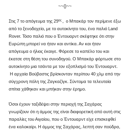
~~{}~~
ης
Στις 7 το απόγευμα της 29
, ο Μπακάρ τον περίμενε έξω
από το ξενοδοχείο, με το αυτοκίνητο του, ένα παλιό Land
Rover. Τόσο παλιό που ο Έντουαρντ σκέφτηκε ότι στην
Ευρώπη μπορεί να ήταν και αντίκα. Αν και ήταν
απόγευμα ο ήλιος έκαιγε. Φόρεσε το καπέλο του και
έκατσε στη θέση του συνοδηγού. Ο Μπακάρ φόρτωσε στο
αυτοκίνητο μια τσάντα με τον εξοπλισμό του Έντουαρντ.
Η αρχαία Βούβαστις βρίσκονταν περίπου 40 χλμ από την
σύγχρονη πόλη της Ζαγκαζίγκ. Σύντομα τα τελευταία
σπίτια χάθηκαν και μπήκαν στην έρημο.
Όσοι έχουν ταξιδέψει στην περιοχή της Σαχάρας
γνωρίζουν ότι η άμμος της είναι διαφορετική από αυτή στις
παραλίες του Αιγαίου, που ο Έντουαρντ είχε επισκεφθεί
ένα καλοκαίρι. Η άμμος της Σαχάρας, λεπτή σαν πούδρα,