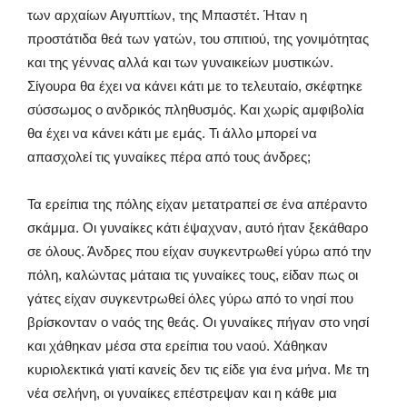
των αρχαίων Αιγυπτίων, της Μπαστέτ. Ήταν η
προστάτιδα θεά των γατών, του σπιτιού, της γονιμότητας
και της γέννας αλλά και των γυναικείων μυστικών.
Σίγουρα θα έχει να κάνει κάτι με το τελευταίο, σκέφτηκε
σύσσωμος ο ανδρικός πληθυσμός. Και χωρίς αμφιβολία
θα έχει να κάνει κάτι με εμάς. Τι άλλο μπορεί να
απασχολεί τις γυναίκες πέρα από τους άνδρες;
Τα ερείπια της πόλης είχαν μετατραπεί σε ένα απέραντο
σκάμμα. Οι γυναίκες κάτι έψαχναν, αυτό ήταν ξεκάθαρο
σε όλους. Άνδρες που είχαν συγκεντρωθεί γύρω από την
πόλη, καλώντας μάταια τις γυναίκες τους, είδαν πως οι
γάτες είχαν συγκεντρωθεί όλες γύρω από το νησί που
βρίσκονταν ο ναός της θεάς. Οι γυναίκες πήγαν στο νησί
και χάθηκαν μέσα στα ερείπια του ναού. Χάθηκαν
κυριολεκτικά γιατί κανείς δεν τις είδε για ένα μήνα. Με τη
νέα σελήνη, οι γυναίκες επέστρεψαν και η κάθε μια