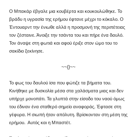
Ο Μπακάρ έβγαλε μια κουβέρτα και κουκουλώθηκε. Το
βράδυ η υγρασία της ερήμου έφτανε μέχρι το κόκαλο. Ο
Έντουαρντ την ένιωθε αλλά η προσμονή της περιπέτειας
τον ζέσταινε. Άνοιξε την τσάντα του και πήρε ένα δαυλό.
Τον άναψε στη φωτιά και αφού έριξε στον ώμο του το
σακίδιο ξεκίνησε.
~~{}~~
Το φως του δαυλού ίσα που φώτιζε τα βήματα του.
Κινήθηκε με δυσκολία μέσα στα χαλάσματα μιας και δεν
υπήρχε μονοπάτι. Τα γλυπτά στην είσοδο του ναού όμως
του έδιναν ένα σταθερό σημείο αναφοράς. Έφτασε στη
γέφυρα. Η σιωπή ήταν απόλυτη. Βρίσκονταν στη μέση της
ερήμου. Αυτός και η Μπαστέτ.