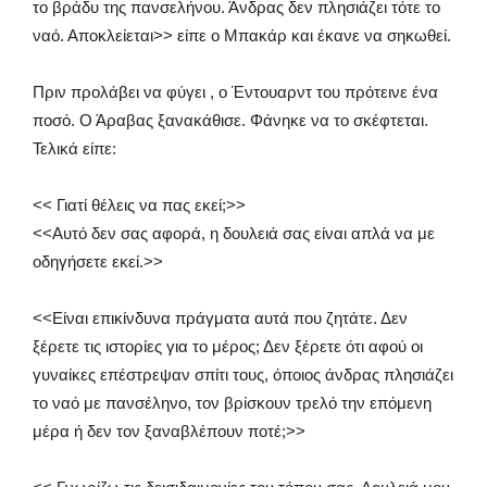
το βράδυ της πανσελήνου. Άνδρας δεν πλησιάζει τότε το
ναό. Αποκλείεται>> είπε ο Μπακάρ και έκανε να σηκωθεί.
Πριν προλάβει να φύγει , ο Έντουαρντ του πρότεινε ένα
ποσό. Ο Άραβας ξανακάθισε. Φάνηκε να το σκέφτεται.
Τελικά είπε:
<< Γιατί θέλεις να πας εκεί;>>
<<Αυτό δεν σας αφορά, η δουλειά σας είναι απλά να με
οδηγήσετε εκεί.>>
<<Είναι επικίνδυνα πράγματα αυτά που ζητάτε. Δεν
ξέρετε τις ιστορίες για το μέρος; Δεν ξέρετε ότι αφού οι
γυναίκες επέστρεψαν σπίτι τους, όποιος άνδρας πλησιάζει
το ναό με πανσέληνο, τον βρίσκουν τρελό την επόμενη
μέρα ή δεν τον ξαναβλέπουν ποτέ;>>