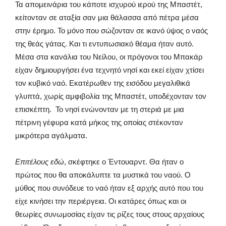
Τα απομεινάρια του κάποτε ισχυρού ιερού της Μπαστέτ,
κείτονταν σε αταξία σαν μια θάλασσα από πέτρα μέσα
στην έρημο. Το μόνο που σώζονταν σε ικανό ύψος ο ναός
της θεάς γάτας. Και τι εντυπωσιακό θέαμα ήταν αυτό.
Μέσα στα κανάλια του Νείλου, οι πρόγονοι του Μπακάρ
είχαν δημιουργήσει ένα τεχνητό νησί και εκεί είχαν χτίσει
τον κυβικό ναό. Εκατέρωθεν της εισόδου μεγαλιθικά
γλυπτά, χωρίς αμφιβολία της Μπαστέτ, υποδέχονταν τον
επισκέπτη. Το νησί ενώνονταν με τη στεριά με μια
πέτρινη γέφυρα κατά μήκος της οποίας στέκονταν
μικρότερα αγάλματα.
Επιτέλους εδώ
, σκέφτηκε ο Έντουαρντ. Θα ήταν ο
πρώτος που θα αποκάλυπτε τα μυστικά του ναού. Ο
μύθος που συνόδευε το ναό ήταν εξ αρχής αυτό που του
είχε κινήσει την περιέργεια. Οι κατάρες όπως και οι
θεωρίες συνωμοσίας είχαν τις ρίζες τους στους αρχαίους