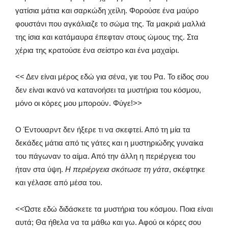
γατίσια μάτια και σαρκώδη χείλη. Φορούσε ένα μαύρο
φουστάνι που αγκάλιαζε το σώμα της. Τα μακριά μαλλιά
της ίσια και κατάμαυρα έπεφταν στους ώμους της. Στα
χέρια της κρατούσε ένα σείστρο και ένα μαχαίρι.
<< Δεν είναι μέρος εδώ για σένα, γιε του Ρα. Το είδος σου
δεν είναι ικανό να κατανοήσει τα μυστήρια του κόσμου,
μόνο οι κόρες μου μπορούν. Φύγε!>>
Ο Έντουαρντ δεν ήξερε τι να σκεφτεί. Από τη μία τα
δεκάδες μάτια από τις γάτες και η μυστηριώδης γυναίκα
του πάγωναν το αίμα. Από την άλλη η περιέργεια του
ήταν στα ύψη.
Η περιέργεια σκότωσε τη γάτα
, σκέφτηκε
και γέλασε από μέσα του.
<<Ώστε εδώ διδάσκετε τα μυστήρια του κόσμου. Ποια είναι
αυτά; Θα ήθελα να τα μάθω και γω. Αφού οι κόρες σου