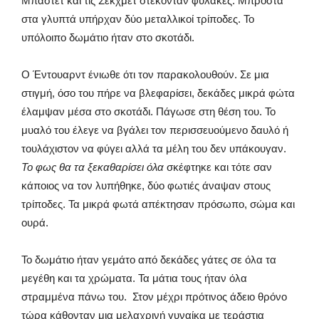
Μπαστέτ και τις Σεκχμέτ στέκονταν φύλακες. Μπροστά
στα γλυπτά υπήρχαν δύο μεταλλικοί τρίποδες. Το
υπόλοιπο δωμάτιο ήταν στο σκοτάδι.
Ο Έντουαρντ ένιωθε ότι τον παρακολουθούν. Σε μια
στιγμή, όσο του πήρε να βλεφαρίσει, δεκάδες μικρά φώτα
έλαμψαν μέσα στο σκοτάδι. Πάγωσε στη θέση του. Το
μυαλό του έλεγε να βγάλει τον περισσευούμενο δαυλό ή
τουλάχιστον να φύγει αλλά τα μέλη του δεν υπάκουγαν.
Το φως θα τα ξεκαθαρίσει όλα
σκέφτηκε και τότε σαν
κάποιος να τον λυπήθηκε, δύο φωτιές άναψαν στους
τρίποδες. Τα μικρά φωτά απέκτησαν πρόσωπο, σώμα και
ουρά.
Το δωμάτιο ήταν γεμάτο από δεκάδες γάτες σε όλα τα
μεγέθη και τα χρώματα. Τα μάτια τους ήταν όλα
στραμμένα πάνω του. Στον μέχρι πρότινος άδειο θρόνο
τώρα κάθονταν μια μελαχρινή γυναίκα με τεράστια