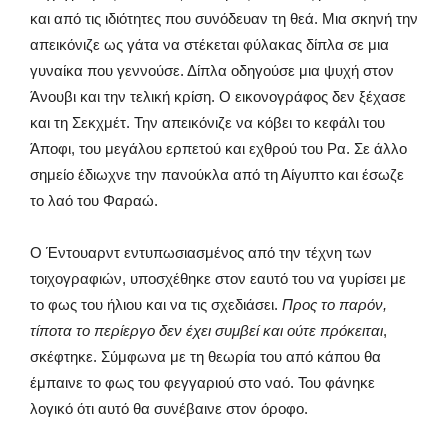
και από τις ιδιότητες που συνόδευαν τη θεά. Μια σκηνή την
απεικόνιζε ως γάτα να στέκεται φύλακας δίπλα σε μια
γυναίκα που γεννούσε. Δίπλα οδηγούσε μια ψυχή στον
Άνουβι και την τελική κρίση. Ο εικονογράφος δεν ξέχασε
και τη Σεκχμέτ. Την απεικόνιζε να κόβει το κεφάλι του
Άποφι, του μεγάλου ερπετού και εχθρού του Ρα. Σε άλλο
σημείο έδιωχνε την πανούκλα από τη Αίγυπτο και έσωζε
το λαό του Φαραώ.
Ο Έντουαρντ εντυπωσιασμένος από την τέχνη των
τοιχογραφιών, υποσχέθηκε στον εαυτό του να γυρίσει με
το φως του ήλιου και να τις σχεδιάσει.
Προς το παρόν,
τίποτα το περίεργο δεν έχει συμβεί και ούτε πρόκειται
,
σκέφτηκε. Σύμφωνα με τη θεωρία του από κάπου θα
έμπαινε το φως του φεγγαριού στο ναό. Του φάνηκε
λογικό ότι αυτό θα συνέβαινε στον όροφο.