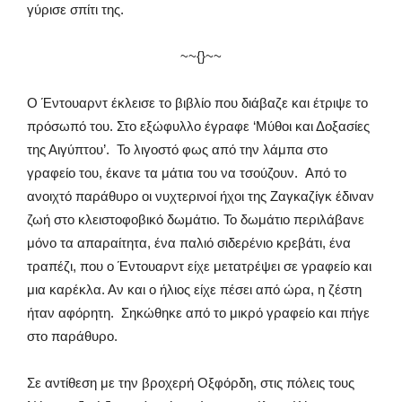
γύρισε σπίτι της.
~~{}~~
Ο Έντουαρντ έκλεισε το βιβλίο που διάβαζε και έτριψε το
πρόσωπό του. Στο εξώφυλλο έγραφε ‘Μύθοι και Δοξασίες
της Αιγύπτου’. Το λιγοστό φως από την λάμπα στο
γραφείο του, έκανε τα μάτια του να τσούζουν. Από το
ανοιχτό παράθυρο οι νυχτερινοί ήχοι της Ζαγκαζίγκ έδιναν
ζωή στο κλειστοφοβικό δωμάτιο. Το δωμάτιο περιλάβανε
μόνο τα απαραίτητα, ένα παλιό σιδερένιο κρεβάτι, ένα
τραπέζι, που ο Έντουαρντ είχε μετατρέψει σε γραφείο και
μια καρέκλα. Αν και ο ήλιος είχε πέσει από ώρα, η ζέστη
ήταν αφόρητη. Σηκώθηκε από το μικρό γραφείο και πήγε
στο παράθυρο.
Σε αντίθεση με την βροχερή Οξφόρδη, στις πόλεις τους