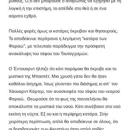
μύθους. Ό,τι δεν μπορούσε ο άνθρωπος να εξηγήσει με τη
λογική ή την επιστήμη, το απέδιδε στο θεό ή σε ένα
αόρατο εχθρό.
Πολλές φορές όμως οι κατάρες έκρυβαν και θησαυρούς.
Το αποδείκνυε περίτρανα η λεγόμενη ‘’κατάρα των
Φαραώ’’, με τελευταίο παράδειγμα την πρόσφατη
ανακάλυψη του τάφου του Τουταγχαμών.
Ο Έντουαρντ ήλπιζε ότι κάτι παρόμοιο θα έκρυβε και το
μυστικό της Μπαστέτ. Μια χρυσή γάτα δεν θα ήταν
καθόλου άσχημα. Ίσως γίνονταν πιο διάσημος κι απ΄ τον
Χάουαρντ Κάρτερ, τον ανασκαφέα του τάφου του νεαρού
Φαραώ. Θεωρούσε ότι το φως της πανσελήνου θα
αποκάλυπτε τα μυστικά του ναού. Κάτι συνέβαινε στο ναό
εκείνη τη νύχτα. Εξ ου και η περίφημη κατάρα. Στην
χειρότερη περίπτωση, απλά θα αποδείκνυε σε όλους, ότι
οι δεισιδαιμονίες των Αιγυπτίων ήταν απλά αηδίες.