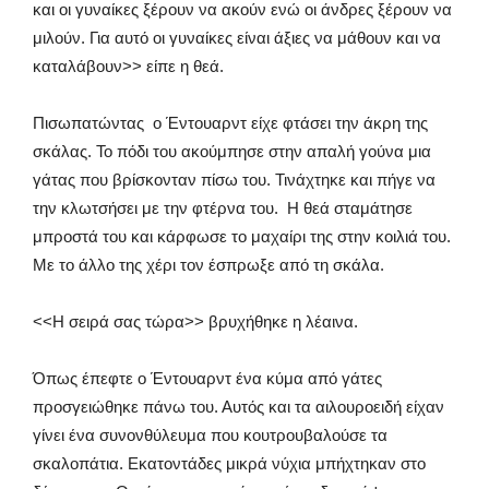
και οι γυναίκες ξέρουν να ακούν ενώ οι άνδρες ξέρουν να
μιλούν. Για αυτό οι γυναίκες είναι άξιες να μάθουν και να
καταλάβουν>> είπε η θεά.
Πισωπατώντας ο Έντουαρντ είχε φτάσει την άκρη της
σκάλας. Το πόδι του ακούμπησε στην απαλή γούνα μια
γάτας που βρίσκονταν πίσω του. Τινάχτηκε και πήγε να
την κλωτσήσει με την φτέρνα του. Η θεά σταμάτησε
μπροστά του και κάρφωσε το μαχαίρι της στην κοιλιά του.
Με το άλλο της χέρι τον έσπρωξε από τη σκάλα.
<<Η σειρά σας τώρα>> βρυχήθηκε η λέαινα.
Όπως έπεφτε ο Έντουαρντ ένα κύμα από γάτες
προσγειώθηκε πάνω του. Αυτός και τα αιλουροειδή είχαν
γίνει ένα συνονθύλευμα που κουτρουβαλούσε τα
σκαλοπάτια. Εκατοντάδες μικρά νύχια μπήχτηκαν στο