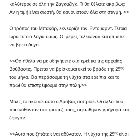
καλύτερος σε όλη την Ζαγκαζίγκ. Τι θα θέλατε ακριβώς;
Αν η τιμή είναι σωστή, θα κανονιστούν όλα στη στιγμή. >>
Ο τρόπος του Μπακάρ, εκνεύριζε τον Έντουαρντ. Τέτοια
ώρα τέτοια λόγια όμως. Οι μέρες τελείωναν και έπρεπε
να βρει οδηγό.
<<Θα ήθελα να με οδηγήσετε στα ερείπια της αρχαίας
ης
Βούβαστις. Πρέπει να βρίσκομαι εκεί το βράδυ της 29
του μήνα. Θα περάσουμε τη νύχτα στα ερείπια και το
πρωί θα επιστρέψουμε στην πόλη.>>
Μόλις το άκουσε αυτό ο Άραβας άσπρισε. Οι άλλοι δύο
που κάθονταν στο τραπέζι τους, σηκώθηκαν γρήγορα και
έφυγαν.
ης
<<Αυτό που ζητάτε είναι αδύνατον. Η νύχτα της 29
είναι