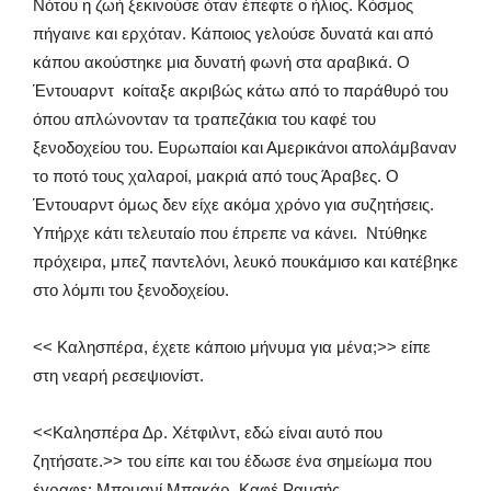
Νότου η ζωή ξεκινούσε όταν έπεφτε ο ήλιος. Κόσμος
πήγαινε και ερχόταν. Κάποιος γελούσε δυνατά και από
κάπου ακούστηκε μια δυνατή φωνή στα αραβικά. Ο
Έντουαρντ κοίταξε ακριβώς κάτω από το παράθυρό του
όπου απλώνονταν τα τραπεζάκια του καφέ του
ξενοδοχείου του. Ευρωπαίοι και Αμερικάνοι απολάμβαναν
το ποτό τους χαλαροί, μακριά από τους Άραβες. Ο
Έντουαρντ όμως δεν είχε ακόμα χρόνο για συζητήσεις.
Υπήρχε κάτι τελευταίο που έπρεπε να κάνει. Ντύθηκε
πρόχειρα, μπεζ παντελόνι, λευκό πουκάμισο και κατέβηκε
στο λόμπι του ξενοδοχείου.
<< Καλησπέρα, έχετε κάποιο μήνυμα για μένα;>> είπε
στη νεαρή ρεσεψιονίστ.
<<Καλησπέρα Δρ. Χέτφιλντ, εδώ είναι αυτό που
ζητήσατε.>> του είπε και του έδωσε ένα σημείωμα που
έγραφε: Μπομανί Μπακάρ. Καφέ Ραμσής.