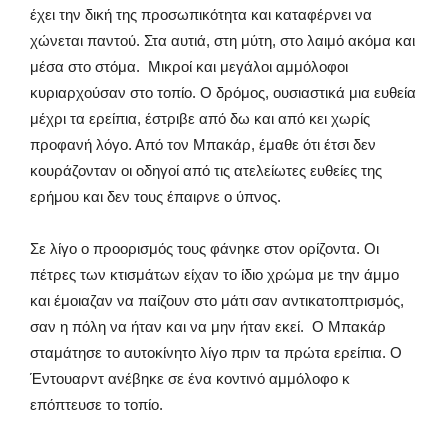
έχει την δική της προσωπικότητα και καταφέρνει να
χώνεται παντού. Στα αυτιά, στη μύτη, στο λαιμό ακόμα και
μέσα στο στόμα. Μικροί και μεγάλοι αμμόλοφοι
κυριαρχούσαν στο τοπίο. Ο δρόμος, ουσιαστικά μια ευθεία
μέχρι τα ερείπια, έστριβε από δω και από κει χωρίς
προφανή λόγο. Από τον Μπακάρ, έμαθε ότι έτσι δεν
κουράζονταν οι οδηγοί από τις ατελείωτες ευθείες της
ερήμου και δεν τους έπαιρνε ο ύπνος.
Σε λίγο ο προορισμός τους φάνηκε στον ορίζοντα. Οι
πέτρες των κτισμάτων είχαν το ίδιο χρώμα με την άμμο
και έμοιαζαν να παίζουν στο μάτι σαν αντικατοπτρισμός,
σαν η πόλη να ήταν και να μην ήταν εκεί. Ο Μπακάρ
σταμάτησε το αυτοκίνητο λίγο πριν τα πρώτα ερείπια. Ο
Έντουαρντ ανέβηκε σε ένα κοντινό αμμόλοφο κ
επόπτευσε το τοπίο.