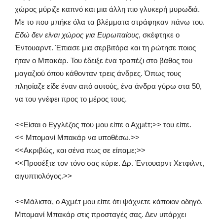
χώρος μύριζε καπνό και μια άλλη πιο γλυκερή μυρωδιά.
Με το που μπήκε όλα τα βλέμματα στράφηκαν πάνω του.
Εδώ δεν είναι χώρος για Ευρωπαίους
, σκέφτηκε ο
Έντουαρντ. Έπιασε μια σερβιτόρα και τη ρώτησε ποιος
ήταν ο Μπακάρ. Του έδειξε ένα τραπέζι στο βάθος του
μαγαζιού όπου κάθονταν τρεις άνδρες. Όπως τους
πλησίαζε είδε έναν από αυτούς, ένα άνδρα γύρω στα 50,
να του γνέφει προς το μέρος τους.
<<Είσαι ο Εγγλέζος που μου είπε ο Αχμέτ;>> του είπε.
<< Μπομανί Μπακάρ να υποθέσω.>>
<<Ακριβώς, και σένα πως σε είπαμε;>>
<<Προσέξτε τον τόνο σας κύριε. Δρ. Έντουαρντ Χετφιλντ,
αιγυπτιολόγος.>>
<<Μάλιστα, ο Αχμέτ μου είπε ότι ψάχνετε κάποιον οδηγό.
Μπομανί Μπακάρ στις προσταγές σας. Δεν υπάρχει