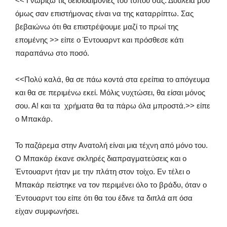
<< Γνωρίζω τις δεισιδαιμονίες του τόπου σας. Δουλειά μου
όμως σαν επιστήμονας είναι να της καταρρίπτω. Σας
βεβαιώνω ότι θα επιστρέψουμε μαζί το πρωί της
επομένης >> είπε ο Έντουαρντ και πρόσθεσε κάτι
παραπάνω στο ποσό.
<<Πολύ καλά, θα σε πάω κοντά στα ερείπια το απόγευμα
και θα σε περιμένω εκεί. Μόλις νυχτώσει, θα είσαι μόνος
σου. Α! και τα χρήματα θα τα πάρω όλα μπροστά.>> είπε
ο Μπακάρ.
Το παζάρεμα στην Ανατολή είναι μια τέχνη από μόνο του.
Ο Μπακάρ έκανε σκληρές διαπραγματεύσεις και ο
Έντουαρντ ήταν με την πλάτη στον τοίχο. Εν τέλει ο
Μπακάρ πείστηκε να τον περιμένει όλο το βράδυ, όταν ο
Έντουαρντ του είπε ότι θα του έδινε τα διπλά απ όσα
είχαν συμφωνήσει.