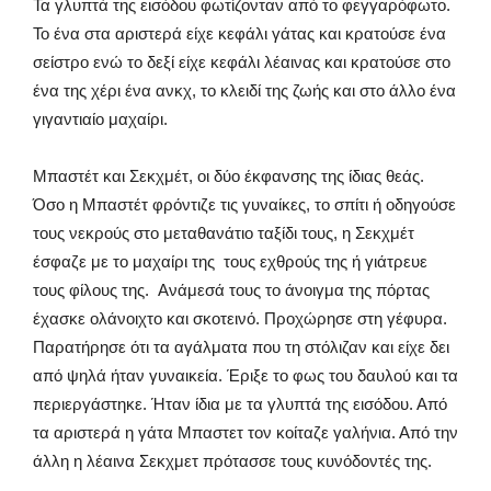
Τα γλυπτά της εισόδου φωτίζονταν από το φεγγαρόφωτο.
Το ένα στα αριστερά είχε κεφάλι γάτας και κρατούσε ένα
σείστρο ενώ το δεξί είχε κεφάλι λέαινας και κρατούσε στο
ένα της χέρι ένα ανκχ, το κλειδί της ζωής και στο άλλο ένα
γιγαντιαίο μαχαίρι.
Μπαστέτ και Σεκχμέτ, οι δύο έκφανσης της ίδιας θεάς.
Όσο η Μπαστέτ φρόντιζε τις γυναίκες, το σπίτι ή οδηγούσε
τους νεκρούς στο μεταθανάτιο ταξίδι τους, η Σεκχμέτ
έσφαζε με το μαχαίρι της τους εχθρούς της ή γιάτρευε
τους φίλους της. Ανάμεσά τους το άνοιγμα της πόρτας
έχασκε ολάνοιχτο και σκοτεινό. Προχώρησε στη γέφυρα.
Παρατήρησε ότι τα αγάλματα που τη στόλιζαν και είχε δει
από ψηλά ήταν γυναικεία. Έριξε το φως του δαυλού και τα
περιεργάστηκε. Ήταν ίδια με τα γλυπτά της εισόδου. Από
τα αριστερά η γάτα Μπαστετ τον κοίταζε γαλήνια. Από την
άλλη η λέαινα Σεκχμετ πρότασσε τους κυνόδοντές της.