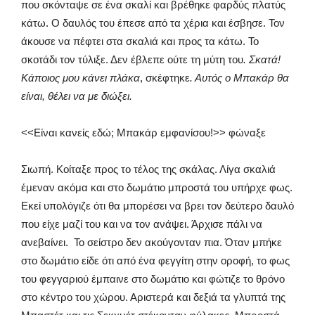
που σκόνταψε σε ένα σκαλί και βρέθηκε φαρδύς πλατύς
κάτω. Ο δαυλός του έπεσε από τα χέρια και έσβησε. Τον
άκουσε να πέφτει στα σκαλιά και προς τα κάτω. Το
σκοτάδι τον τύλιξε. Δεν έβλεπε ούτε τη μύτη του
. Σκατά!
Κάποιος μου κάνει πλάκα
, σκέφτηκε
. Αυτός ο Μπακάρ θα
είναι, θέλει να με διώξει.
<<Είναι κανείς εδώ; Μπακάρ εμφανίσου!>> φώναξε
Σιωπή. Κοίταξε προς το τέλος της σκάλας. Λίγα σκαλιά
έμεναν ακόμα και στο δωμάτιο μπροστά του υπήρχε φως.
Εκεί υπολόγιζε ότι θα μπορέσει να βρει τον δεύτερο δαυλό
που είχε μαζί του και να τον ανάψει. Άρχισε πάλι να
ανεβαίνει. Το σείστρο δεν ακούγονταν πια. Όταν μπήκε
στο δωμάτιο είδε ότι από ένα φεγγίτη στην οροφή, το φως
του φεγγαριού έμπαινε στο δωμάτιο και φώτιζε το θρόνο
στο κέντρο του χώρου. Αριστερά και δεξιά τα γλυπτά της