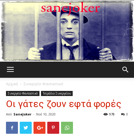
Γελωτοποιός
Αρχική
Συνεργείο Φανταστικό
Συνεργείο Φανταστικό
Τετράδια Συνεργείου
Οι γάτες ζουν εφτά φορές
Από
SaneJoker
-
Νοέ 10, 2020
978
0