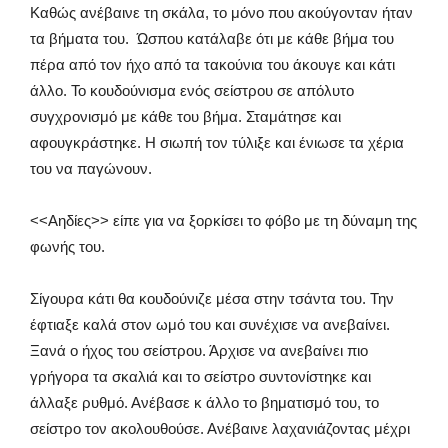
Καθώς ανέβαινε τη σκάλα, το μόνο που ακούγονταν ήταν
τα βήματα του. Ώσπου κατάλαβε ότι με κάθε βήμα του
πέρα από τον ήχο από τα τακούνια του άκουγε και κάτι
άλλο. Το κουδούνισμα ενός σείστρου σε απόλυτο
συγχρονισμό με κάθε του βήμα. Σταμάτησε και
αφουγκράστηκε. Η σιωπή τον τύλιξε και ένιωσε τα χέρια
του να παγώνουν.
<<Αηδίες>> είπε για να ξορκίσει το φόβο με τη δύναμη της
φωνής του.
Σίγουρα κάτι θα κουδούνιζε μέσα στην τσάντα του. Την
έφτιαξε καλά στον ωμό του και συνέχισε να ανεβαίνει.
Ξανά ο ήχος του σείστρου. Άρχισε να ανεβαίνει πιο
γρήγορα τα σκαλιά και το σείστρο συντονίστηκε και
άλλαξε ρυθμό. Ανέβασε κ άλλο το βηματισμό του, το
σείστρο τον ακολουθούσε. Ανέβαινε λαχανιάζοντας μέχρι