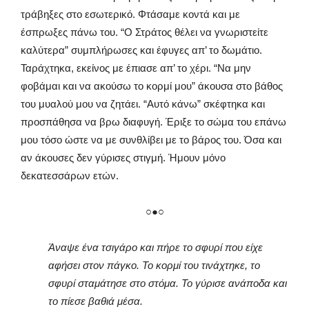
τράβηξες στο εσωτερικό. Φτάσαμε κοντά και με
έσπρωξες πάνω του. “Ο Στράτος θέλει να γνωριστείτε
καλύτερα” συμπλήρωσες και έφυγες απ’ το δωμάτιο.
Ταράχτηκα, εκείνος με έπιασε απ’ το χέρι. “Να μην
φοβάμαι και να ακούσω το κορμί μου” άκουσα στο βάθος
του μυαλού μου να ζητάει. “Αυτό κάνω” σκέφτηκα και
προσπάθησα να βρω διαφυγή. Έριξε το σώμα του επάνω
μου τόσο ώστε να με συνθλίβει με το βάρος του. Όσα και
αν άκουσες δεν γύρισες στιγμή. Ήμουν μόνο
δεκατεσσάρων ετών.
○●○
Άναψε ένα τσιγάρο και πήρε το σφυρί που είχε
αφήσει στον πάγκο. Το κορμί του τινάχτηκε, το
σφυρί σταμάτησε στο στόμα. Το γύρισε ανάποδα και
το πίεσε βαθιά μέσα.