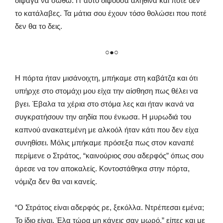
δίψαγα να σωθώ. Γι’ αυτό διψούσα αληθινά και ποτέ δεν
το κατάλαβες. Τα μάτια σου έχουν τόσο θολώσει που ποτέ
δεν θα το δεις.
○●○
Η πόρτα ήταν μισάνοιχτη, μπήκαμε στη καβάτζα και ότι
υπήρχε στο στομάχι μου είχα την αίσθηση πως θέλει να
βγει. Έβαλα τα χέρια στο στόμα λες και ήταν ικανά να
συγκρατήσουν την αηδία που ένιωσα. Η μυρωδιά του
καπνού ανακατεμένη με αλκοόλ ήταν κάτι που δεν είχα
συνηθίσει. Μόλις μπήκαμε πρόσεξα πως στον καναπέ
περίμενε ο Στράτος, “καινούριος σου αδερφός” όπως σου
άρεσε να τον αποκαλείς. Κοντοστάθηκα στην πόρτα,
νόμιζα δεν θα ναι κανείς.
“Ο Στράτος είναι αδερφός ρε, ξεκόλλα. Ντρέπεσαι εμένα;
Το ίδιο είναι. Έλα τώρα μη κάνεις σαν μωρό.” είπες και με