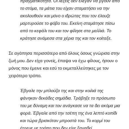
πραγματικότητα. Οι λέξεις δεν έλεγαν να βγουν από
το στόμα, τα μάτια του είχαν σταματήσει να την
ακολουθούν και μόνο ο ιδρώτας που τον έλουζε
μαρτυρούσε το φόβο του. Εκείνη σταμάτησε πίσω
από το κεφάλι του και τον φίλησε στα μαλλιά. Το
κράτησε ανάμεσα στα χέρια της και τον κοίταξε.
Σε αγάπησα περισσότερο από όλους όσους γνώρισα στην
ζωή μου. Δεν είχα γονείς, έπαψα να έχω φίλους, ήσουν ο
μόνος που έμεινε και εσύ το εκμεταλλεύτηκες με τον
χειρότερο τρόπο.
Έβγαλε την μπλούζα της και στην κοιλιά της
φάνηκαν δεκάδες σημάδια. Τράβηξε το πρόσωπο
του με δύναμη και τον ανάγκασε να τα δει ακόμα μια
φορά. Έβγαλε από την τσέπη της ένα λεπτό κοπίδι
και τώρα βρισκόταν μπροστά του. Το κορμί του
έτρεμε με τρόπο που δεν είχε ξαναδεί.