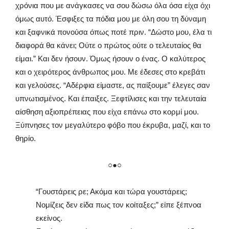
χρόνια που με ανάγκασες να σου δώσω όλα όσα είχα όχι
όμως αυτό. Έσφιξες τα πόδια μου με όλη σου τη δύναμη
και ξαφνικά πονούσα όπως ποτέ πριν. “Δώστο μου, έλα τι
διαφορά θα κάνει; Ούτε ο πρώτος ούτε ο τελευταίος θα
είμαι.” Και δεν ήσουν. Όμως ήσουν ο ένας. Ο καλύτερος
και ο χειρότερος άνθρωπος μου. Με έδεσες στο κρεβάτι
και γελούσες. “Αδέρφια είμαστε, ας παίξουμε” έλεγες σαν
υπνωτισμένος. Και έπαιξες. Ξεφτίλισες και την τελευταία
αίσθηση αξιοπρέπειας που είχα επάνω στο κορμί μου.
Ξύπνησες τον μεγαλύτερο φόβο που έκρυβα, μαζί, και το
θηρίο.
○●○
“Γουστάρεις ρε; Ακόμα και τώρα γουστάρεις;
Νομίζεις δεν είδα πως τον κοίταξες;” είπε ξέπνοα
εκείνος.