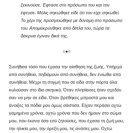
ξεκινούσε. Έφτασε στο πρόσωπο του και τον
έφτυσε. Μόλις σηκώθηκε είδε ότι του είχε σηκωθεί.
Το χέρι της προσγειώθηκε με δύναμη στο πρόσωπο
του. Απομακρύνθηκε από δίπλα του, τώρα τα
δάκρυα έγιναν δικά της.
○●○
Συνήθισα τόσο που έχασα την αίσθηση της ζωής. Υπήρχα
από συνήθεια, πηδιόμουν από συνήθεια, δεν ένιωθα από
συνήθεια. Μέχρι τη στιγμή που σε είδα στην πόρτα όλα
κυλούσαν στο ίδιο σκηνικό. Όταν πλησίασες ήταν σχεδόν
σαν να μην σε είδα. Όταν βρέθηκες μπροστά μου και
άνοιξες τα πόδια μου όμως σάστισα. Είχαν περάσει οχτώ
γαμημένα χρόνια, οχτώ χρόνια που δεν ήμουν στο σώμα
μου, που έκανα όσα εσύ ζητούσες, που έχασα τη ζωή μου,
την ηλικία μου, την όρεξη μου, τις ανάσες μου. Οχτώ