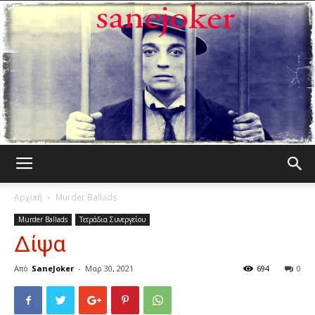
Γελωτοποιός
Αρχική
Murder Ballads
Murder Ballads
Τετράδια Συνεργείου
Δίψα
Από
SaneJoker
-
Μαρ 30, 2021
694
0