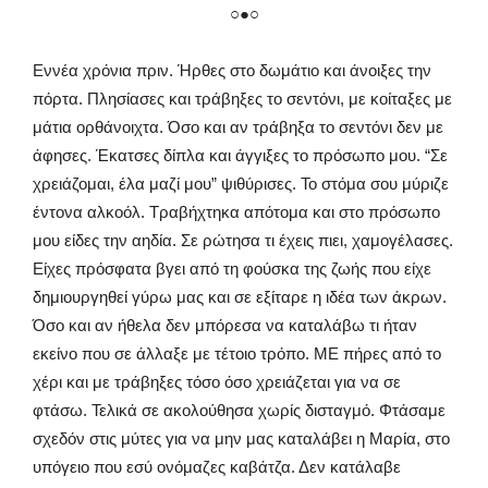
○●○
Εννέα χρόνια πριν. Ήρθες στο δωμάτιο και άνοιξες την
πόρτα. Πλησίασες και τράβηξες το σεντόνι, με κοίταξες με
μάτια ορθάνοιχτα. Όσο και αν τράβηξα το σεντόνι δεν με
άφησες. Έκατσες δίπλα και άγγιξες το πρόσωπο μου. “Σε
χρειάζομαι, έλα μαζί μου” ψιθύρισες. Το στόμα σου μύριζε
έντονα αλκοόλ. Τραβήχτηκα απότομα και στο πρόσωπο
μου είδες την αηδία. Σε ρώτησα τι έχεις πιει, χαμογέλασες.
Είχες πρόσφατα βγει από τη φούσκα της ζωής που είχε
δημιουργηθεί γύρω μας και σε εξίταρε η ιδέα των άκρων.
Όσο και αν ήθελα δεν μπόρεσα να καταλάβω τι ήταν
εκείνο που σε άλλαξε με τέτοιο τρόπο. ΜΕ πήρες από το
χέρι και με τράβηξες τόσο όσο χρειάζεται για να σε
φτάσω. Τελικά σε ακολούθησα χωρίς δισταγμό. Φτάσαμε
σχεδόν στις μύτες για να μην μας καταλάβει η Μαρία, στο
υπόγειο που εσύ ονόμαζες καβάτζα. Δεν κατάλαβε