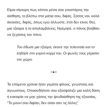
Είμαι σίγουρη πως κάπου μέσα σου γουστάρεις την
αίσθηση, το βλέπω στα μάτια σου, διψάς. Σσσσς ναι, καλά
άκουσες, διψάς, όπως εγώ άλλωστε, έτσι δεν είναι; Θες
μια τζούρα ή το απολαμβάνεις; Ηρέμησε, ο πόνος βοηθάει
να ξεχάσεις τον πόνο.
Του έδωσε μια τζούρα, έκανε την τελευταία και το
έσβησε στο γυμνό κορμί του. Οι φωνές τους γέμισαν
τον χώρο.
○●○
Τα επόμενα χρόνια ήταν γεμάτα φίλους, γνωστούς και
άγνωστους. Οποιονδήποτε σου εξασφάλιζε μια καλή δόση
ή ευκαιρία να μην χάσεις την ψευδαίσθηση της εξουσίας.
“Το μουνί σου διψάει, δεν είσαι σαν τις άλλες”