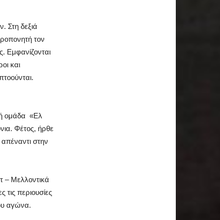
ν. Στη δεξιά
προπονητή τον
. Εμφανίζονται
οι και
 πτοούνται.
ική ομάδα «Ελ
νια. Φέτος, ήρθε
 απέναντι στην
άτ – Μελλοντικά
ς τις περιουσίες
του αγώνα.