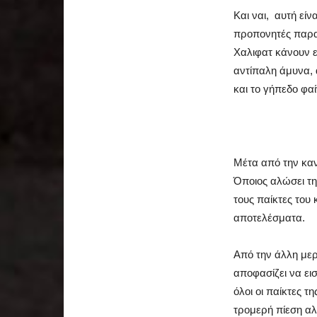
Και ναι, αυτή εί
προπονητές παραμ
Χαλιφατ κάνουν ε
αντίπαλη άμυνα, α
και το γήπεδο φα
Μέτα από την καν
Όποιος αλώσει τη
τους παίκτες του
αποτελέσματα.
Από την άλλη μερ
αποφασίζει να εισ
όλοι οι παίκτες τ
τρομερή πίεση αλ