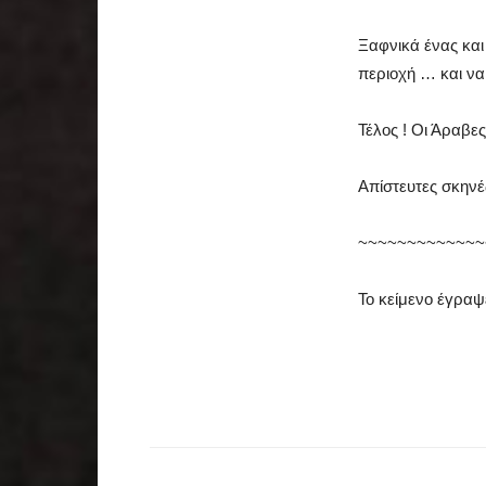
Ξαφνικά ένας και
περιοχή … και ναι
Τέλος ! Οι Άραβε
Απίστευτες σκηνέ
~~~~~~~~~~~~~
Το κείμενο έγραψ