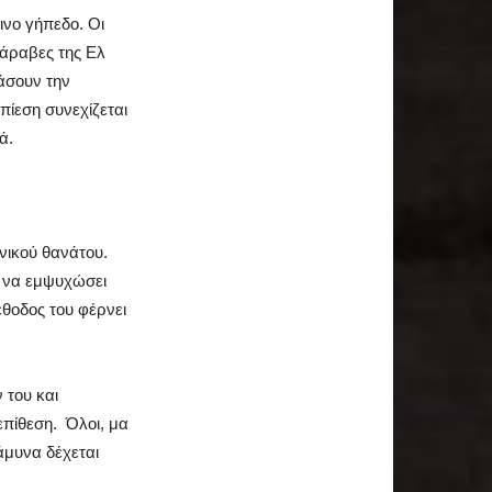
ινο γήπεδο. Οι
 άραβες της Ελ
άσουν την
πίεση συνεχίζεται
ά.
νικού θανάτου.
α να εμψυχώσει
έθοδος του φέρνει
 του και
 επίθεση. Όλοι, μα
 άμυνα δέχεται