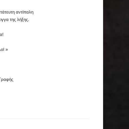
στάτευτη αντίπαλη
ιγγα της λήξης.
α!
ο! »
 Γραφής