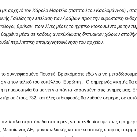
οι με αρχηγό τον Κάρολο Μαρτέλο (παππού του Καρλομάγνου) , στ
ρινής Γαλλίας την επέλαση των Αράβων προς την ευρωπαϊκή ενδοχ
αιολόγοι, βρήκαν πριν λίγες μέρες το ηχητικό ντοκουμέντο με την π
, θαμμένο μέσα σε κάδους ανακύκλωσης δικτυακών χώρων αποθή
ουθεί περιληπτική απομαγνητοφώνηση του αρχείου.
το συννεφιασμένο Πουατιέ. Βρισκόμαστε εδώ για να μεταδώσουμε
ς για τον τελικό του κυπέλλου “Ευρώπη”. Ο σημερινός νικητής θα ε
τή η ημερομηνία θα μείνει για πάντα χαραγμένη στις μνήμες μας. Εί
τήριου έτους 732, και όλες οι διαφορές θα λυθούν σήμερα, σε αυτό
α αντίπαλα στρατόπεδα στο τερέν, να υπενθυμίσουμε πως η σημερι
ς Μεσαίωνας ΑΕ, μονοπωλιακής κατασκευαστικής εταιρίας στεμμ