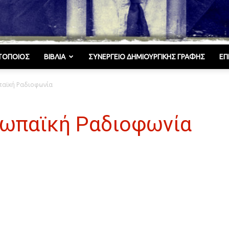
ΤΟΠΟΙΌΣ
ΒΙΒΛΊΑ
ΣΥΝΕΡΓΕΊΟ ΔΗΜΙΟΥΡΓΙΚΉΣ ΓΡΑΦΉΣ
ΕΠ
Γελωτοποιός
παϊκή Ραδιοφωνία
ωπαϊκή Ραδιοφωνία