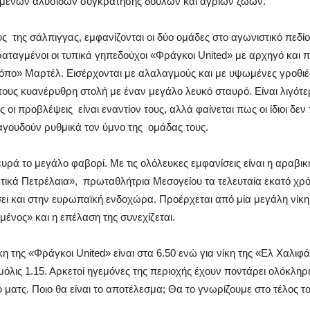
υμένων αλυσίδων συγκράτησης δούλων και άγριων ζώων.
ς της σάλπιγγας, εμφανίζονται οι δύο ομάδες στο αγωνιστικό πεδίο
ραταγμένοι οι τυπικά γηπεδούχοι «Φράγκοι United» με αρχηγό και 
πο» Μαρτέλ. Εισέρχονται με αλαλαγμούς και με υψωμένες γροθιές
 τους κυανέρυθρη στολή με έναν μεγάλο λευκό σταυρό. Είναι λιγότερ
 οι προβλέψεις είναι εναντίον τους, αλλά φαίνεται πως οι ίδιοι δεν
αγουδούν ρυθμικά τον ύμνο της ομάδας τους.
υρά το μεγάλο φαβορί. Με τις ολόλευκες εμφανίσεις είναι η αραβ
ικά Πετρέλαια», πρωταθλήτρια Μεσογείου τα τελευταία εκατό χρό
ει και στην ευρωπαϊκή ενδοχώρα. Προέρχεται από μία μεγάλη νίκη
μένος» και η επέλαση της συνεχίζεται.
κη της «Φράγκοι United» είναι στα 6.50 ενώ για νίκη της «Ελ Χαλιφ
μόλις 1.15. Αρκετοί ηγεμόνες της περιοχής έχουν ποντάρει ολόκληρε
ό ματς. Ποιο θα είναι το αποτέλεσμα; Θα το γνωρίζουμε στο τέλος 