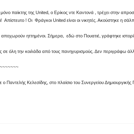
 μόνο παίκτης της United, ο Ερίκος ντε Καντονά , τρέχει στην απρο
! Απίστευτο ! Οι Φράγκοι United είναι οι νικητές. Ακούστηκε η σάλπ
ς αποχωρούν ηττημένοι. Σήμερα, εδώ στο Πουατιέ, γράφτηκε ιστορί
ς σε όλη την κοιλάδα από τους πανηγυρισμούς. Δεν περιγράφω άλλ
~~~~~~~
ε ο Παντελής Κελεσίδης, στο πλαίσιο του Συνεργείου Δημιουργικής