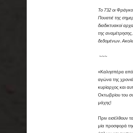
Το 732 οι Φράγκ
Πουατιέ της σημε
διαδικτυακοί αρχ
της αναμέτρησης
δεδομένων. Ακολ
~~~
«Καλησπέρα από 
αγώνα της χρονιά
κυρίαρχος και αυ
Οκτωβρίου του σω
μάχης!
Πριν εισέλθουν τ
μία προσφορά τη