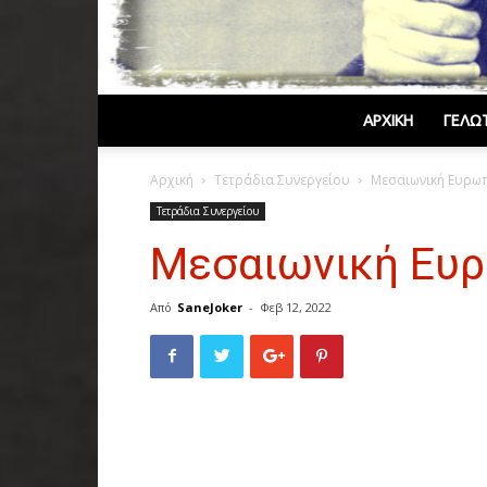
ΑΡΧΙΚΉ
ΓΕΛΩ
Αρχική
Τετράδια Συνεργείου
Μεσαιωνική Ευρω
Τετράδια Συνεργείου
Μεσαιωνική Ευρ
Από
SaneJoker
-
Φεβ 12, 2022