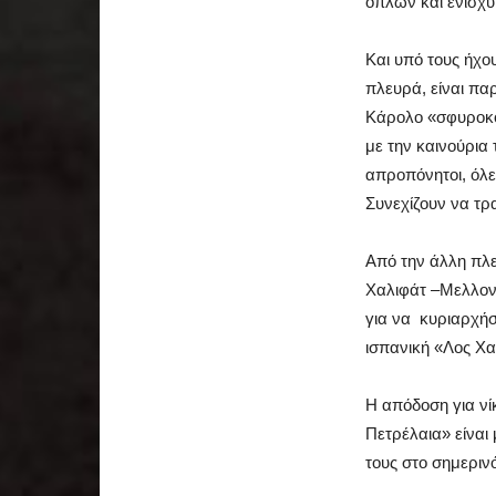
όπλων και ενισχ
Και υπό τους ήχου
πλευρά, είναι πα
Κάρολο «σφυροκό
με την καινούρια
απροπόνητοι, όλες
Συνεχίζουν να τρ
Από την άλλη πλε
Χαλιφάτ –Μελλοντ
για να κυριαρχήσ
ισπανική «Λος Χα
Η απόδοση για νί
Πετρέλαια» είναι 
τους στο σημεριν