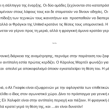
ναι η σάλπιγγα της έναρξης. Οι δύο ομάδες ξεχύνονται στο καταπράσ
ένουν στους λόφους τους και δε σταματούν να δίνουν οδηγίες. Οι
πίδειξη των τεχνικών τους ικανοτήτων και προσπαθούν να διαπερ
λλά οι Φράγκοι της United κρατάνε τις θέσεις τους υπομονετικά. Η 
ίνεται να γέρνει προς τη μεριά, αλλά η φραγκική άμυνα κρατάει γερ
~~
ονική διάρκεια της αναμέτρησης, περνάμε στην παράταση του ξαφ
ν αντίπαλη εστία πρώτος κερδίζει. Ο Κάρολος Μαρτέλ φωνάζει γι
 και απειλεί με αποκεφαλισμό όποιον εγκαταλείψει τη θέση του. Η μ
ιά, ο Αλ Γκαφίκι είναι εξωφρενών με την αφλογιστία των επιθετικών
έλθει ο ίδιος στον αγωνιστικό χώρο. Δίνει το πρόσταγμα για γενική
ης Ελ Χαλιφάτ είναι στην αντίπαλη περιοχή και πιέζουν. Η φραγκική
λά κρατεί γερά τη θέση της, και …αν είναι δυνατόν!