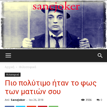
Γελωτοποιός
Αρχική
Φιλοσοφικά
Φιλοσοφικά
Πιο πολύτιμο ήταν το φως
των ματιών σου
Από
SaneJoker
-
Ιαν 26, 2018
3556
0