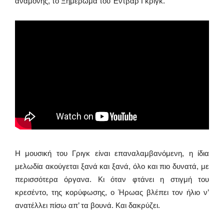
αναμονής, το Ξημέρωμα του Έντβαρ Γκριγκ.
Η μουσική του Γριγκ είναι επαναλαμβανόμενη, η ίδια
μελωδία ακούγεται ξανά και ξανά, όλο και πιο δυνατά, με
περισσότερα όργανα. Κι όταν φτάνει η στιγμή του
κρεσέντο, της κορύφωσης, ο Ήρωας βλέπει τον ήλιο ν’
ανατέλλει πίσω απ’ τα βουνά. Και δακρύζει.