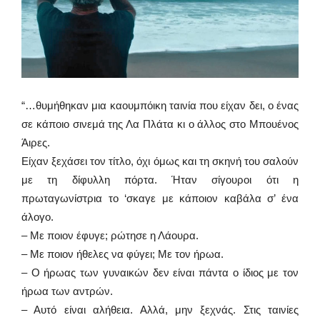
“…θυμήθηκαν μια καουμπόικη ταινία που είχαν δει, ο ένας
σε κάποιο σινεμά της Λα Πλάτα κι ο άλλος στο Μπουένος
Άιρες.
Είχαν ξεχάσει τον τίτλο, όχι όμως και τη σκηνή του σαλούν
με τη δίφυλλη πόρτα. Ήταν σίγουροι ότι η
πρωταγωνίστρια το ‘σκαγε με κάποιον καβάλα σ’ ένα
άλογο.
– Με ποιον έφυγε; ρώτησε η Λάουρα.
– Με ποιον ήθελες να φύγει; Με τον ήρωα.
– Ο ήρωας των γυναικών δεν είναι πάντα ο ίδιος με τον
ήρωα των αντρών.
– Αυτό είναι αλήθεια. Αλλά, μην ξεχνάς. Στις ταινίες