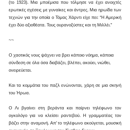
(το 1923). Μια μποέμισα που τόλμησε να έχει ανοιχτές
ερωτικές σχέσεις με γυναίκες και άντρες. Μια ηρωίδα των
τεχνών για την οποία ο Τόμας Χάρντι είχε πει: “Η Αμερική
έχει δύο αξιοθέατα. Τους ουρανοξύστες και τη Μιλλέι.”
~~
Ο χαοτικός νους ψάχνει να βρει κάποιο νόημα, κάποια
σύνδεση σε όλα όσα διαβάζει, βλέπει, ακούει, νιώθει,
ονειρεύεται.
Και τα κομμάτια του παζλ ενώνονται, χάρη σε μια σκηνή
του Ήρωα.
Ο Λι βγαίνει στη βεράντα και παίρνει τηλέφωνο τον
ογκολόγο για να κλείσει ραντεβού. Η γραμματέας τον
βάζει στην αναμονή. Απ’ το τηλέφωνο ακούγεται, μουσική