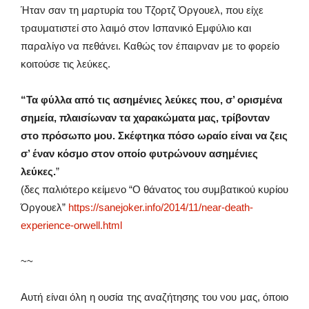
Ήταν σαν τη μαρτυρία του Τζορτζ Όργουελ, που είχε
τραυματιστεί στο λαιμό στον Ισπανικό Εμφύλιο και
παραλίγο να πεθάνει. Καθώς τον έπαιρναν με το φορείο
κοιτούσε τις λεύκες.
“Τα φύλλα από τις ασημένιες λεύκες που, σ’ ορισμένα
σημεία, πλαισίωναν τα χαρακώματα μας, τρίβονταν
στο πρόσωπο μου. Σκέφτηκα πόσο ωραίο είναι να ζεις
σ’ έναν κόσμο στον οποίο φυτρώνουν ασημένιες
λεύκες.
”
(δες παλιότερο κείμενο “Ο θάνατος του συμβατικού κυρίου
Όργουελ”
https://sanejoker.info/2014/11/near-death-
experience-orwell.html
~~
Αυτή είναι όλη η ουσία της αναζήτησης του νου μας, όποιο