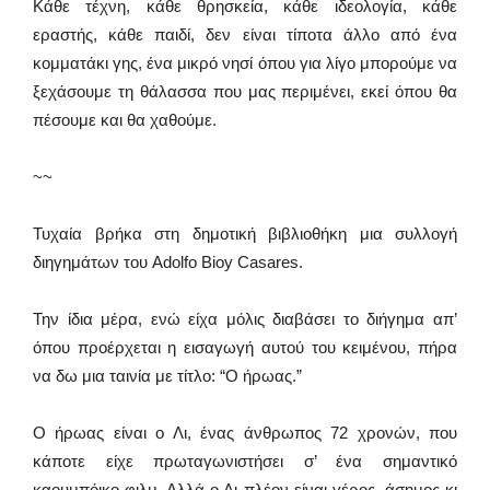
Κάθε τέχνη, κάθε θρησκεία, κάθε ιδεολογία, κάθε
εραστής, κάθε παιδί, δεν είναι τίποτα άλλο από ένα
κομματάκι γης, ένα μικρό νησί όπου για λίγο μπορούμε να
ξεχάσουμε τη θάλασσα που μας περιμένει, εκεί όπου θα
πέσουμε και θα χαθούμε.
~~
Τυχαία βρήκα στη δημοτική βιβλιοθήκη μια συλλογή
διηγημάτων του Adolfo Bioy Casares.
Την ίδια μέρα, ενώ είχα μόλις διαβάσει το διήγημα απ’
όπου προέρχεται η εισαγωγή αυτού του κειμένου, πήρα
να δω μια ταινία με τίτλο: “Ο ήρωας.”
Ο ήρωας είναι ο Λι, ένας άνθρωπος 72 χρονών, που
κάποτε είχε πρωταγωνιστήσει σ’ ένα σημαντικό
καουμπόικο φιλμ. Αλλά ο Λι πλέον είναι γέρος, άσημος κι