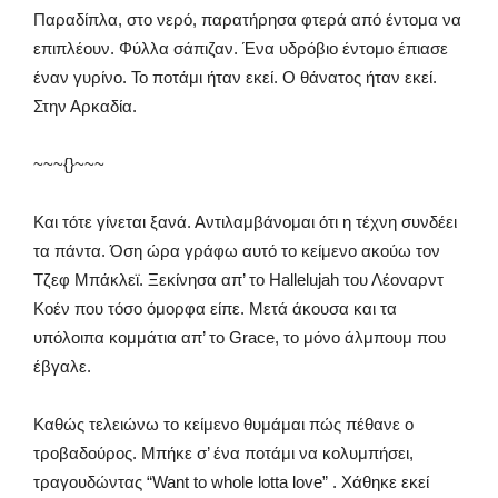
Παραδίπλα, στο νερό, παρατήρησα φτερά από έντομα να
επιπλέουν. Φύλλα σάπιζαν. Ένα υδρόβιο έντομο έπιασε
έναν γυρίνο. Το ποτάμι ήταν εκεί. Ο θάνατος ήταν εκεί.
Στην Αρκαδία.
~~~{}~~~
Και τότε γίνεται ξανά. Αντιλαμβάνομαι ότι η τέχνη συνδέει
τα πάντα. Όση ώρα γράφω αυτό το κείμενο ακούω τον
Τζεφ Μπάκλεϊ. Ξεκίνησα απ’ το Hallelujah του Λέοναρντ
Κοέν που τόσο όμορφα είπε. Μετά άκουσα και τα
υπόλοιπα κομμάτια απ’ το Grace, το μόνο άλμπουμ που
έβγαλε.
Καθώς τελειώνω το κείμενο θυμάμαι πώς πέθανε ο
τροβαδούρος. Μπήκε σ’ ένα ποτάμι να κολυμπήσει,
τραγουδώντας “Want to whole lotta love” . Χάθηκε εκεί