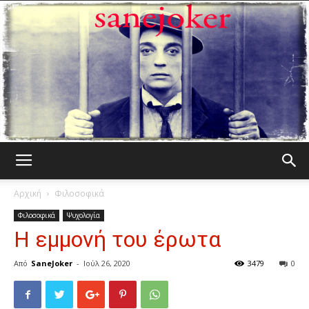
Γελωτοποιός
Αρχική
Φιλοσοφικά
Φιλοσοφικά
Ψυχολογία
Η εμμονή του έρωτα
Από
SaneJoker
-
Ιούλ 26, 2020
3479
0