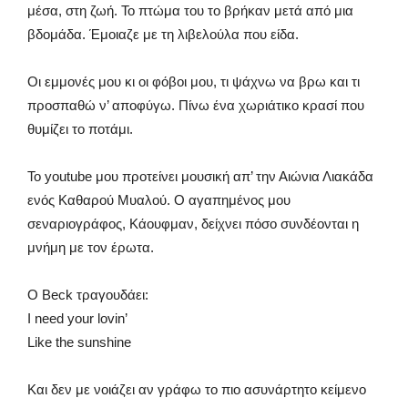
μέσα, στη ζωή. Το πτώμα του το βρήκαν μετά από μια
βδομάδα. Έμοιαζε με τη λιβελούλα που είδα.
Οι εμμονές μου κι οι φόβοι μου, τι ψάχνω να βρω και τι
προσπαθώ ν’ αποφύγω. Πίνω ένα χωριάτικο κρασί που
θυμίζει το ποτάμι.
Το youtube μου προτείνει μουσική απ’ την Αιώνια Λιακάδα
ενός Καθαρού Μυαλού. Ο αγαπημένος μου
σεναριογράφος, Κάουφμαν, δείχνει πόσο συνδέονται η
μνήμη με τον έρωτα.
Ο Beck τραγουδάει:
I need your lovin’
Like the sunshine
Και δεν με νοιάζει αν γράφω το πιο ασυνάρτητο κείμενο