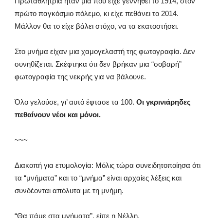
Πρωταθλήτρια ήταν μία που είχε γεννηθεί το 1914, στον
πρώτο παγκόσμιο πόλεμο, κι είχε πεθάνει το 2014.
Μάλλον θα το είχε βάλει στόχο, να τα εκατοστήσει.
Στο μνήμα είχαν μια χαμογελαστή της φωτογραφία. Δεν
συνηθίζεται. Σκέφτηκα ότι δεν βρήκαν μια “σοβαρή”
φωτογραφία της νεκρής για να βάλουνε.
Όλο γελούσε, γι’ αυτό έφτασε τα 100.
Οι γκρινιάρηδες
πεθαίνουν νέοι και μόνοι.
~~~
Διακοπή για ετυμολογία: Μόλις τώρα συνειδητοποίησα ότι
τα “μνήματα” και το “μνήμα” είναι αρχαίες λέξεις και
συνδέονται απόλυτα με τη μνήμη.
“Θα πάμε στα μνήματα”, είπε η Νέλλη.