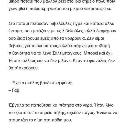
μικρό ποτάμι που μάλλον ρέει στο ίδιο σημείο πολύ πριν
γεννηθεί η παλιότερη νεκρή του μικρού νεκροταφείου.
Στο ποτάμι πετούσαν λιβελούλες τιγρέ και κάποια άλλα
έντομα, που μοιάζουν με τις λιβελούλες, αλλά διαφέρουν
όσο διαφέρουμε εμείς από τα γουρούνια. Δεν είμαι
βέβαιος για το όνομα τους, αλλά υπάρχει μια σοβαρή
πιθανότητα να τα λένε Σαλτιμπάγκους. Μπορεί και όχι.
Έτσι κι αλλιώς εκείνα δεν μιλάνε. Κι αν τα φωνάξεις δεν
θα σ’ ακούσουν.
– Έχει ο σκύλος βουδιστική φύση;
– Γαβ.
Έβγαλα τα παπούτσια και πάτησα στο νερό. Ήταν λίγο
πιο ζεστό απ’ το σημείο πήξης, σχεδόν πάγος. Ένιωσα να
σταματάει το αίμα στα πόδια μου.